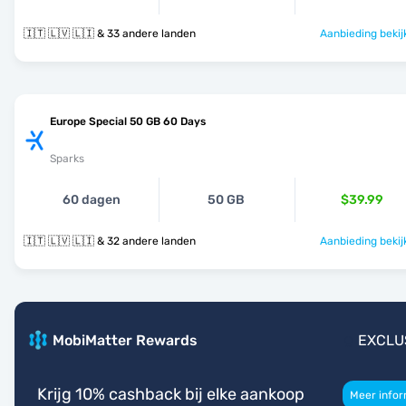
🇮🇹 🇱🇻 🇱🇮 & 33 andere landen
Aanbieding bekij
Europe Special 50 GB 60 Days
Sparks
60 dagen
50 GB
$39.99
🇮🇹 🇱🇻 🇱🇮 & 32 andere landen
Aanbieding bekij
MobiMatter Rewards
EXCLU
Krijg 10% cashback bij elke aankoop
Meer infor