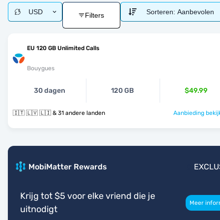
USD
Sorteren:
Aanbevolen
Filters
EU 120 GB Unlimited Calls
Bouygues
30 dagen
120 GB
$49.99
🇮🇹 🇱🇻 🇱🇮 & 31 andere landen
Aanbieding bekij
MobiMatter Rewards
EXCLU
Krijg tot $5 voor elke vriend die je
Meer infor
uitnodigt