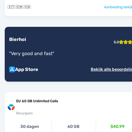
🇮🇹 🇸🇲 🇻🇦
Aanbieding bekij
Bierhoi
5.0
"
Very good and fast
"
App Store
Bekijk alle beoordel
EU 60 GB Unlimited Calls
Bouygues
30 dagen
60 GB
$40.99