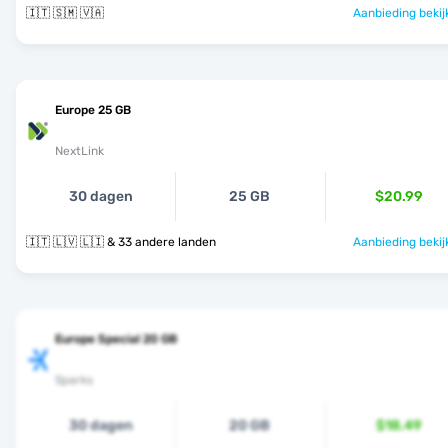
🇮🇹 🇸🇲 🇻🇦
Aanbieding bekij
Europe 25 GB
NextLink
30 dagen
25 GB
$20.99
🇮🇹 🇱🇻 🇱🇮 & 33 andere landen
Aanbieding bekij
Europe Special 20 GB
Sparks
30 dagen
20 GB
$18.49