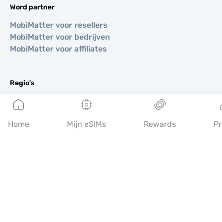
Word partner
MobiMatter voor resellers
MobiMatter voor bedrijven
MobiMatter voor affiliates
Regio's
eSIM voor Europa
eSIM voor Azië
Home
Mijn eSIMs
Rewards
Pr
eSIM voor Amerika
eSIM voor Midden-Oosten
eSIM voor Oceanië
eSIM voor Afrika
Landen
eSIM voor VS