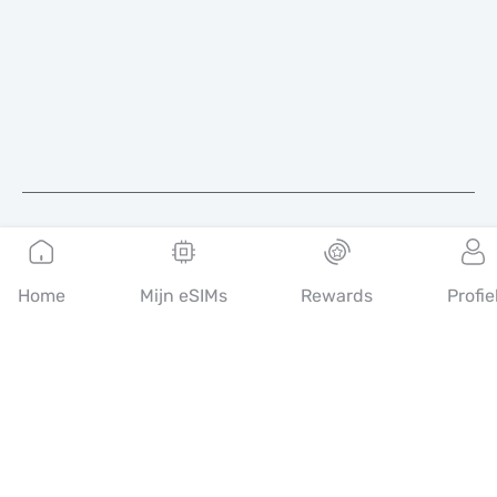
Nederlands
Home
Mijn eSIMs
Rewards
Profie
MobiMatter is een digitaal platform voor telecomdiensten,
waarmee consumenten de beste eSIM-aanbiedingen ter wereld
kunnen vinden en kopen.
14th floor, Al Sarab Tower, Abu Dhabi Global Market Square,
Al Maryah Island, Abu Dhabi, United Arab Emirates
Snelle links