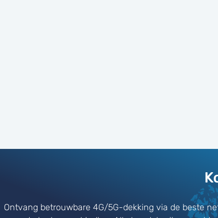
K
Ontvang betrouwbare 4G/5G-dekking via de beste ne