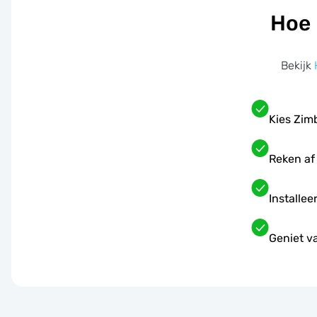
Hoe 
Bekijk
Kies Zim
Reken af
Installee
Geniet v