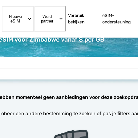
Verbruik
eSIM-
Nieuwe
Word
eSIM
partner
bekijken
ondersteuning
 eSIM voor Zimbabwe vanaf $ per GB
ebben momenteel geen aanbiedingen voor deze zoekopdra
robeer een andere bestemming te zoeken of pas je filters aa