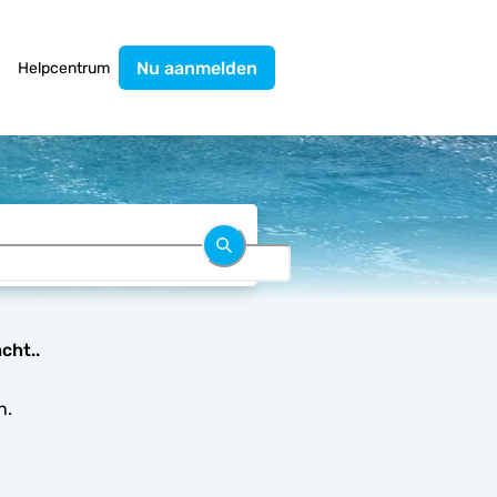
Nu aanmelden
Helpcentrum
cht..
n.