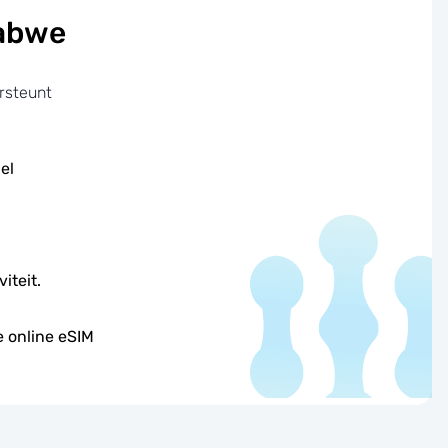
babwe
rsteunt
el
iteit.
e online eSIM