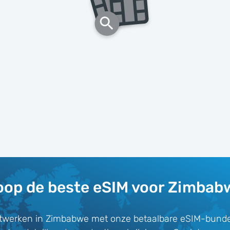
oop de beste eSIM voor Zimbab
twerken in Zimbabwe met onze betaalbare eSIM-bunde