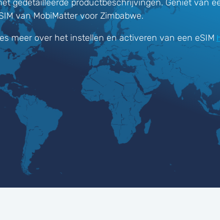
met gedetailleerde productbeschrijvingen. Geniet van e
eSIM van MobiMatter voor Zimbabwe.
es meer over het instellen en activeren van een eSIM
h