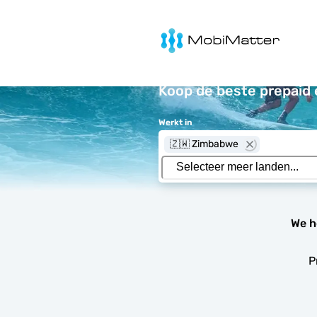
MobiMatter
Koop de beste prepaid
Werkt in
🇿🇼 Zimbabwe
We h
P