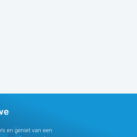
we
ls en geniet van een