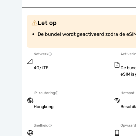
Let op
De bundel wordt geactiveerd zodra de eSIM 
Netwerk
Activeri
4G/LTE
De bund
eSIM is 
IP-routering
Hotspot
Hongkong
Beschik
Snelheid
Opwaard