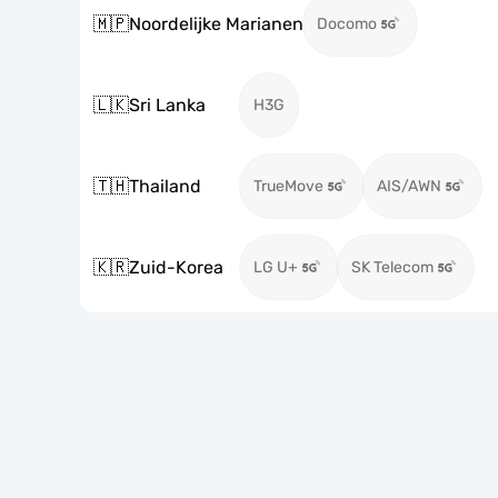
🇲🇵
Noordelijke Marianen
Docomo
🇱🇰
Sri Lanka
H3G
🇹🇭
Thailand
TrueMove
AIS/AWN
🇰🇷
Zuid-Korea
LG U+
SK Telecom