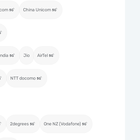
ecom
China Unicom
ndia
Jio
AirTel
NTT docomo
2degrees
One NZ (Vodafone)