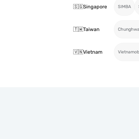
🇸🇬
Singapore
SIMBA
🇹🇼
Taiwan
Chunghw
🇻🇳
Vietnam
Vietnamob