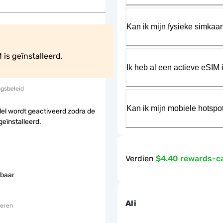
Kan ik mijn fysieke simkaa
is geïnstalleerd.
Ik heb al een actieve eSIM i
ngsbeleid
Kan ik mijn mobiele hotspo
el wordt geactiveerd zodra de
geïnstalleerd.
Verdien
$4.40 rewards-c
baar
Ali
eren