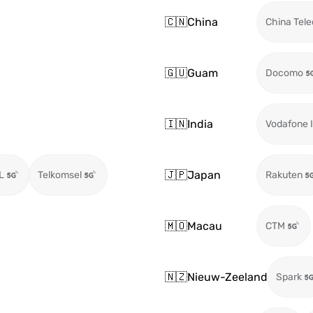
🇨🇳
China
China Tel
🇬🇺
Guam
Docomo
🇮🇳
India
Vodafone I
🇯🇵
Japan
L
Telkomsel
Rakuten
🇲🇴
Macau
CTM
🇳🇿
Nieuw-Zeeland
Spark