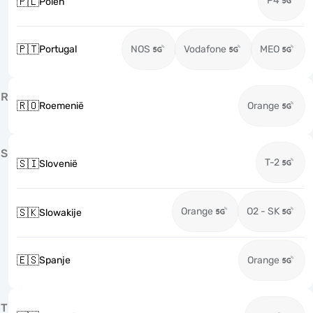
P4
🇵🇱
Polen
🇵🇹
Portugal
NOS
Vodafone
MEO
R
🇷🇴
Roemenië
Orange
S
T-2
🇸🇮
Slovenië
Orange
O2 - SK
🇸🇰
Slowakije
🇪🇸
Spanje
Orange
T