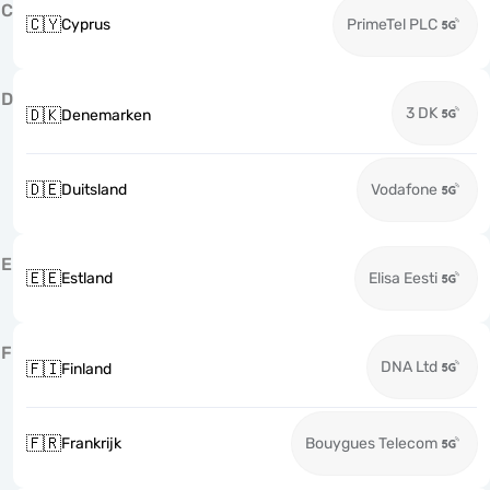
C
🇨🇾
Cyprus
PrimeTel PLC
D
3 DK
🇩🇰
Denemarken
🇩🇪
Duitsland
Vodafone
E
🇪🇪
Estland
Elisa Eesti
F
DNA Ltd
🇫🇮
Finland
🇫🇷
Frankrijk
Bouygues Telecom