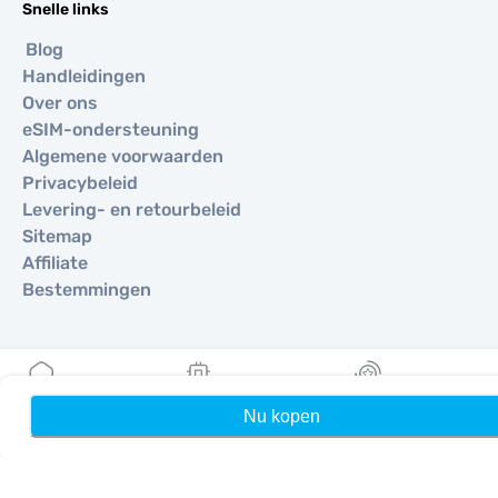
Snelle links
Blog
Handleidingen
Over ons
eSIM-ondersteuning
Algemene voorwaarden
Privacybeleid
Levering- en retourbeleid
Sitemap
Affiliate
Bestemmingen
Word partner
MobiMatter voor resellers
Nu kopen
Home
Mijn eSIMs
Rewards
MobiMatter voor bedrijven
MobiMatter voor affiliates