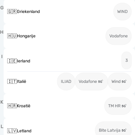
G
🇬🇷
Griekenland
WIND
H
🇭🇺
Hongarije
Vodafone
I
3
🇮🇪
Ierland
🇮🇹
Italië
ILIAD
Vodafone
Wind
K
🇭🇷
Kroatië
TM HR
L
Bite Latvija
🇱🇻
Letland