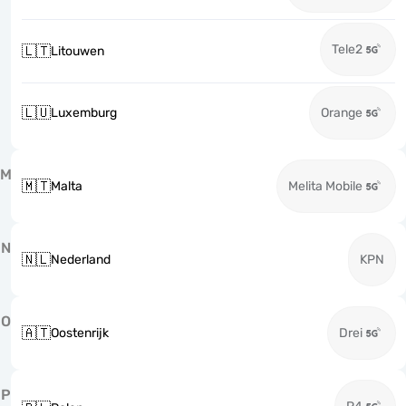
Tele2
🇱🇹
Litouwen
🇱🇺
Luxemburg
Orange
M
🇲🇹
Malta
Melita Mobile
N
🇳🇱
Nederland
KPN
O
🇦🇹
Oostenrijk
Drei
P