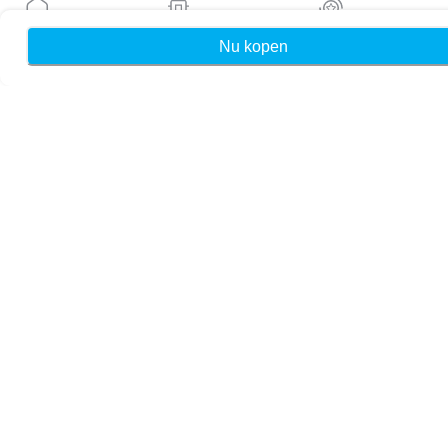
Blog
Handleidingen
Nu kopen
Home
Mijn eSIMs
Rewards
Over ons
eSIM-ondersteuning
Algemene voorwaarden
Privacybeleid
Levering- en retourbeleid
Sitemap
Affiliate
Bestemmingen
Word partner
MobiMatter voor resellers
MobiMatter voor bedrijven
MobiMatter voor affiliates
Regio's