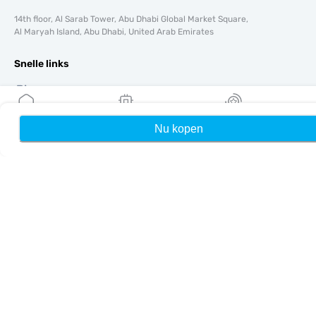
14th floor, Al Sarab Tower, Abu Dhabi Global Market Square,
Al Maryah Island, Abu Dhabi, United Arab Emirates
Snelle links
Blog
Handleidingen
Over ons
Nu kopen
Home
Mijn eSIMs
Rewards
eSIM-ondersteuning
Algemene voorwaarden
Privacybeleid
Levering- en retourbeleid
Sitemap
Affiliate
Bestemmingen
Word partner
MobiMatter voor resellers