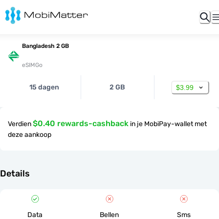
Bangladesh 2 GB
eSIMGo
15 dagen
2 GB
$3.99
$0.40 rewards-cashback
Verdien
in je MobiPay-wallet met
deze aankoop
Details
Data
Bellen
Sms