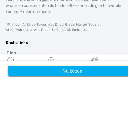
waarmee consumenten de beste eSIM-aanbiedingen ter wereld
kunnen vinden en kopen.
14th floor, Al Sarab Tower, Abu Dhabi Global Market Square,
Al Maryah Island, Abu Dhabi, United Arab Emirates
Snelle links
Blog
Handleidingen
Over ons
Nu kopen
Home
Mijn eSIMs
Rewards
eSIM-ondersteuning
Algemene voorwaarden
Privacybeleid
Levering- en retourbeleid
Sitemap
Affiliate
Bestemmingen