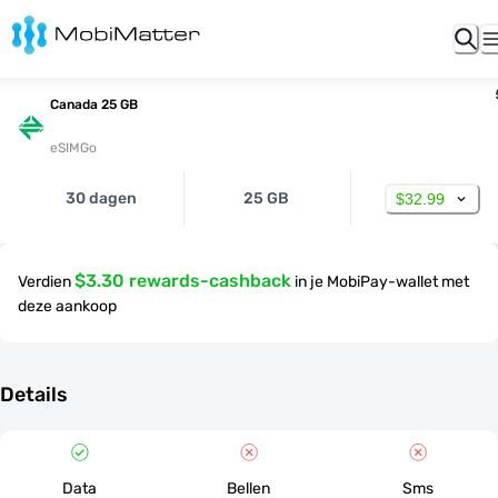
Canada 25 GB
eSIMGo
30 dagen
25 GB
$32.99
$3.30 rewards-cashback
Verdien
in je MobiPay-wallet met
deze aankoop
Details
Data
Bellen
Sms