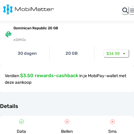
Dominican Republic 20 GB
eSIMGo
30 dagen
20 GB
$34.99
$3.50 rewards-cashback
Verdien
in je MobiPay-wallet met
deze aankoop
Details
Data
Bellen
Sms