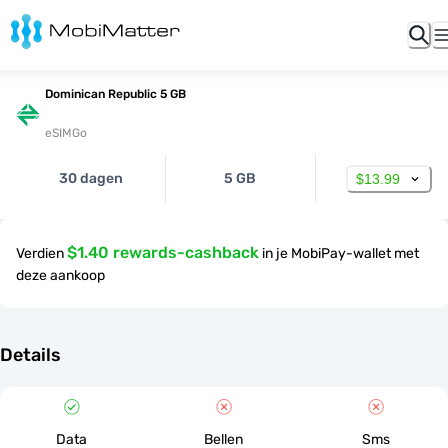
Dominican Republic 5 GB
eSIMGo
30 dagen
5 GB
$13.99
$1.40 rewards-cashback
Verdien
in je MobiPay-wallet met
deze aankoop
Details
Data
Bellen
Sms