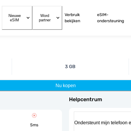
Verbruik
eSIM-
Nieuwe
Word
eSIM
partner
bekijken
ondersteuning
3 GB
Nu kopen
Helpcentrum
Ondersteunt mijn telefoon 
Sms