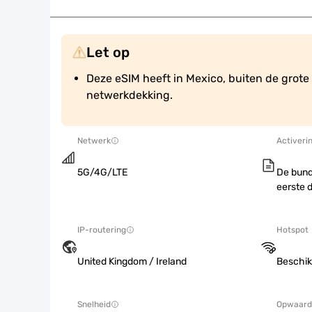
Let op
Deze eSIM heeft in Mexico, buiten de grote
netwerkdekking.
Netwerk
Activeri
5G/4G/LTE
De bund
eerste 
IP-routering
Hotspot
United Kingdom / Ireland
Beschik
Snelheid
Opwaard