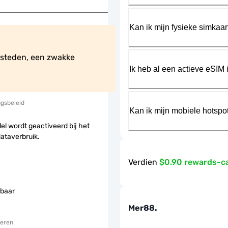
Kan ik mijn fysieke simkaa
 steden, een zwakke 
Ik heb al een actieve eSIM i
ngsbeleid
Kan ik mijn mobiele hotspo
el wordt geactiveerd bij het
dataverbruik.
Verdien
$0.90 rewards-c
baar
Mer88.
eren