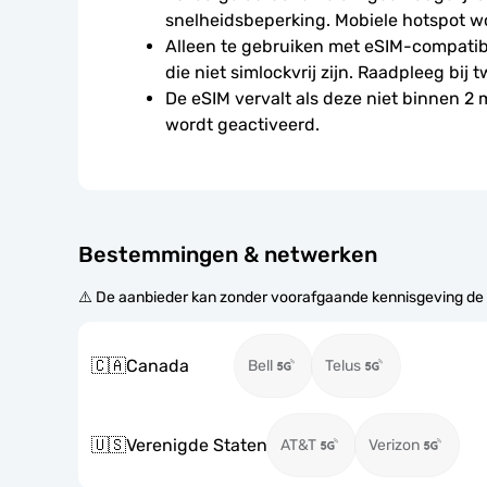
snelheidsbeperking. Mobiele hotspot w
Alleen te gebruiken met eSIM-compatibe
die niet simlockvrij zijn. Raadpleeg bij t
De eSIM vervalt als deze niet binnen 2
wordt geactiveerd.
Bestemmingen & netwerken
⚠️ De aanbieder kan zonder voorafgaande kennisgeving de
🇨🇦
Canada
Bell
Telus
🇺🇸
Verenigde Staten
AT&T
Verizon