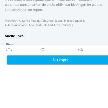
waarmee consumenten de beste eSIM-aanbiedingen ter wereld
kunnen vinden en kopen.
14th floor, Al Sarab Tower, Abu Dhabi Global Market Square,
Al Maryah Island, Abu Dhabi, United Arab Emirates
Snelle links
Blog
Handleidingen
Over ons
Nu kopen
Home
Mijn eSIMs
Rewards
eSIM-ondersteuning
Algemene voorwaarden
Privacybeleid
Levering- en retourbeleid
Sitemap
Affiliate
Bestemmingen