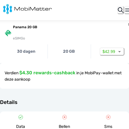
Panama 20 GB
eSIMGo
30 dagen
20 GB
$42.99
$4.30 rewards-cashback
Verdien
in je MobiPay-wallet met
deze aankoop
Details
Data
Bellen
Sms