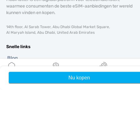
waarmee consumenten de beste eSIM-aanbiedingen ter wereld
kunnen vinden en kopen.
14th floor, Al Sarab Tower, Abu Dhabi Global Market Square,
Al Maryah Island, Abu Dhabi, United Arab Emirates
Snelle links
Blog
Handleidingen
Over ons
Nu kopen
Home
Mijn eSIMs
Rewards
eSIM-ondersteuning
Algemene voorwaarden
Privacybeleid
Levering- en retourbeleid
Sitemap
Affiliate
Bestemmingen