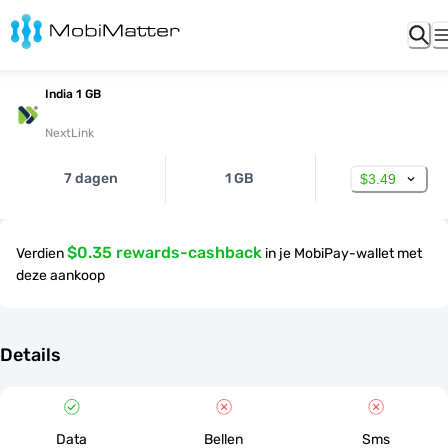
India 1 GB
NextLink
7 dagen
1 GB
$3.49
$0.35 rewards-cashback
Verdien
in je MobiPay-wallet met
deze aankoop
Details
Data
Bellen
Sms