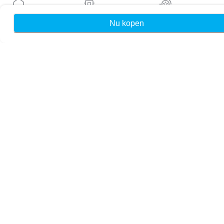
Blog
Handleidingen
Nu kopen
Home
Mijn eSIMs
Rewards
Over ons
eSIM-ondersteuning
Algemene voorwaarden
Privacybeleid
Levering- en retourbeleid
Sitemap
Affiliate
Bestemmingen
Word partner
MobiMatter voor resellers
MobiMatter voor bedrijven
MobiMatter voor affiliates
Regio's