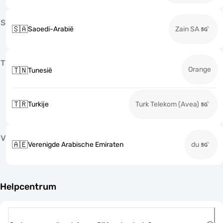
S
🇸🇦
Saoedi-Arabië
Zain SA
T
Orange
🇹🇳
Tunesië
🇹🇷
Turkije
Turk Telekom (Avea)
V
🇦🇪
Verenigde Arabische Emiraten
du
Helpcentrum