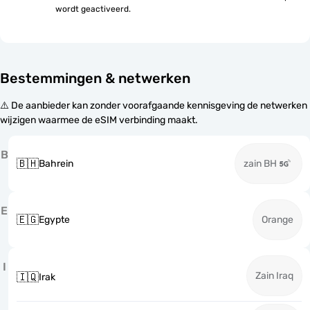
wordt geactiveerd.
Bestemmingen & netwerken
⚠️ De aanbieder kan zonder voorafgaande kennisgeving de netwerken
wijzigen waarmee de eSIM verbinding maakt.
B
🇧🇭
Bahrein
zain BH
E
🇪🇬
Egypte
Orange
I
Zain Iraq
🇮🇶
Irak