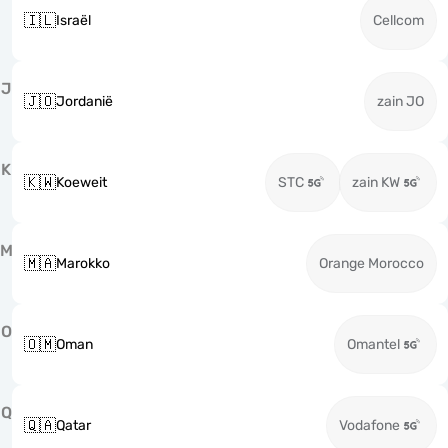
🇮🇱
Israël
Cellcom
J
🇯🇴
Jordanië
zain JO
K
🇰🇼
Koeweit
STC
zain KW
M
🇲🇦
Marokko
Orange Morocco
O
🇴🇲
Oman
Omantel
Q
🇶🇦
Qatar
Vodafone