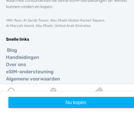
waarmee consumenten de beste eSIM-aanbiedingen ter wereld
kunnen vinden en kopen.
14th floor, Al Sarab Tower, Abu Dhabi Global Market Square,
Al Maryah Island, Abu Dhabi, United Arab Emirates
Snelle links
Blog
Handleidingen
Over ons
eSIM-ondersteuning
Algemene voorwaarden
Privacybeleid
Levering- en retourbeleid
Sitemap
Nu kopen
Home
Mijn eSIMs
Rewards
Affiliate
Bestemmingen