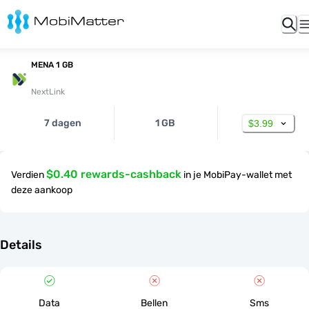
MENA 1 GB
NextLink
7 dagen
1 GB
$3.99
$0.40 rewards-cashback
Verdien
in je MobiPay-wallet met
deze aankoop
Details
Data
Bellen
Sms