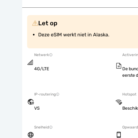
Let op
Deze eSIM werkt niet in Alaska.
Netwerk
Activeri
4G/LTE
De bund
eerste 
IP-routering
Hotspot
VS
Beschik
Snelheid
Opwaard