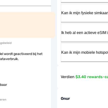
Kan ik mijn fysieke simkaa
Ik heb al een actieve eSIM i
ngsbeleid
Kan ik mijn mobiele hotspo
el wordt geactiveerd bij het
dataverbruik.
Verdien
$3.40 rewards-c
baar
Onur
eren