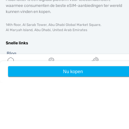
waarmee consumenten de beste eSIM-aanbiedingen ter wereld
kunnen vinden en kopen.
14th floor, Al Sarab Tower, Abu Dhabi Global Market Square,
Al Maryah Island, Abu Dhabi, United Arab Emirates
Snelle links
Blog
Handleidingen
Over ons
Nu kopen
Home
Mijn eSIMs
Rewards
eSIM-ondersteuning
Algemene voorwaarden
Privacybeleid
Levering- en retourbeleid
Sitemap
Affiliate
Bestemmingen