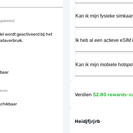
Kan ik mijn fysieke simkaa
ngsbeleid
el wordt geactiveerd bij het
Ik heb al een actieve eSIM i
dataverbruik.
Kan ik mijn mobiele hotspo
baar
eren
Verdien
$2.80 rewards-c
schikbaar
Heidjfjrjrb