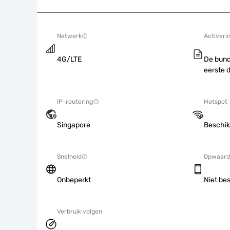
Netwerk
Activeri
4G/LTE
De bund
eerste 
IP-routering
Hotspot
Singapore
Beschik
Snelheid
Opwaard
Onbeperkt
Niet be
Verbruik volgen