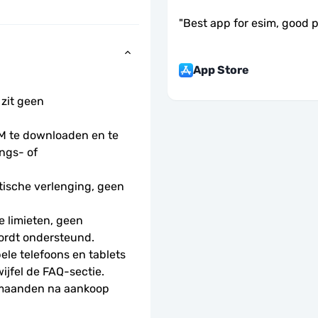
"
Best app for esim, good 
App Store
 zit geen 
 te downloaden en te 
ngs- of 
ische verlenging, geen 
 limieten, geen 
ordt ondersteund.
le telefoons en tablets 
wijfel de FAQ-sectie.
 maanden na aankoop 