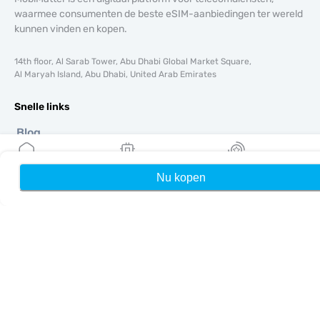
waarmee consumenten de beste eSIM-aanbiedingen ter wereld
kunnen vinden en kopen.
14th floor, Al Sarab Tower, Abu Dhabi Global Market Square,
Al Maryah Island, Abu Dhabi, United Arab Emirates
Snelle links
Blog
Handleidingen
Over ons
Nu kopen
Home
Mijn eSIMs
Rewards
eSIM-ondersteuning
Algemene voorwaarden
Privacybeleid
Levering- en retourbeleid
Sitemap
Affiliate
Bestemmingen