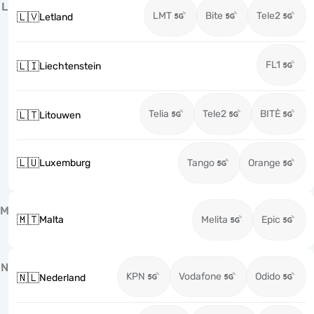
L
LMT
Bite
Tele2
🇱🇻
Letland
FL1
🇱🇮
Liechtenstein
Telia
Tele2
BITĖ
🇱🇹
Litouwen
🇱🇺
Luxemburg
Tango
Orange
M
🇲🇹
Malta
Melita
Epic
N
KPN
Vodafone
Odido
🇳🇱
Nederland