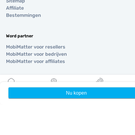
Sitemap
Affiliate
Bestemmingen
Word partner
MobiMatter voor resellers
MobiMatter voor bedrijven
MobiMatter voor affiliates
Regio's
eSIM voor Europa
Nu kopen
Home
Mijn eSIMs
Rewards
eSIM voor Azië
eSIM voor Amerika
eSIM voor Midden-Oosten
eSIM voor Oceanië
eSIM voor Afrika