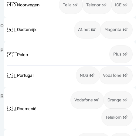
🇳🇴
Noorwegen
Telia
Telenor
ICE
O
🇦🇹
Oostenrijk
A1.net
Magenta
P
Plus
🇵🇱
Polen
🇵🇹
Portugal
NOS
Vodafone
R
Vodafone
Orange
🇷🇴
Roemenië
Telekom