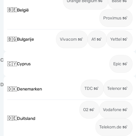
Orange Belgium
Base
🇧🇪
België
Proximus
🇧🇬
Bulgarije
Vivacom
A1
Yettel
C
🇨🇾
Cyprus
Epic
D
TDC
Telenor
🇩🇰
Denemarken
O2
Vodafone
🇩🇪
Duitsland
Telekom.de