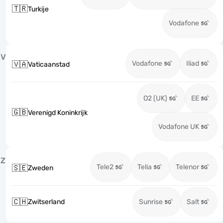
🇹🇷
Turkije
Vodafone
V
Vodafone
Iliad
🇻🇦
Vaticaanstad
O2 (UK)
EE
🇬🇧
Verenigd Koninkrijk
Vodafone UK
Z
Tele2
Telia
Telenor
🇸🇪
Zweden
🇨🇭
Zwitserland
Sunrise
Salt