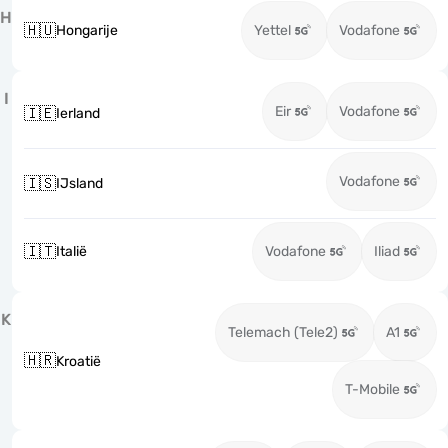
H
🇭🇺
Hongarije
Yettel
Vodafone
I
Eir
Vodafone
🇮🇪
Ierland
Vodafone
🇮🇸
IJsland
🇮🇹
Italië
Vodafone
Iliad
K
Telemach (Tele2)
A1
🇭🇷
Kroatië
T-Mobile