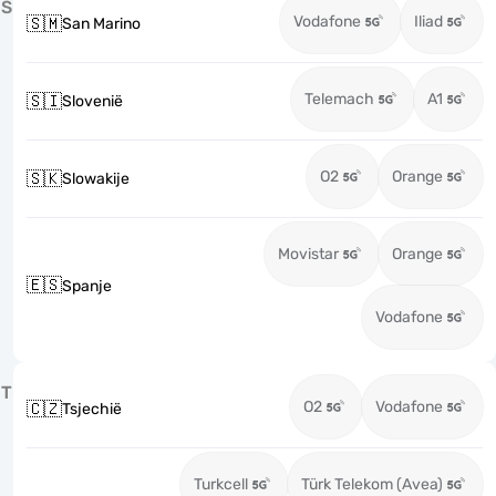
S
Vodafone
Iliad
🇸🇲
San Marino
Telemach
A1
🇸🇮
Slovenië
O2
Orange
🇸🇰
Slowakije
Movistar
Orange
🇪🇸
Spanje
Vodafone
T
O2
Vodafone
🇨🇿
Tsjechië
Turkcell
Türk Telekom (Avea)