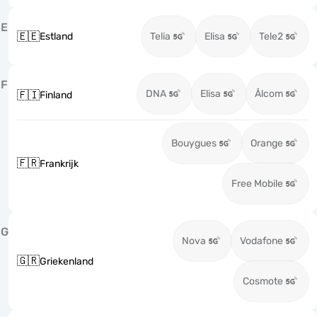
E
🇪🇪
Estland
Telia
Elisa
Tele2
F
DNA
Elisa
Ålcom
🇫🇮
Finland
Bouygues
Orange
🇫🇷
Frankrijk
Free Mobile
G
Nova
Vodafone
🇬🇷
Griekenland
Cosmote