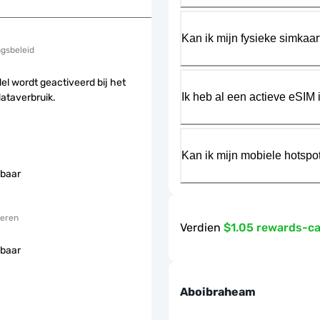
Kan ik mijn fysieke simkaa
ngsbeleid
el wordt geactiveerd bij het
Ik heb al een actieve eSIM i
dataverbruik.
Kan ik mijn mobiele hotspo
baar
eren
Verdien
$1.05 rewards-c
baar
Aboibraheam