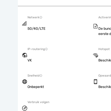
Netwerk
Activeri
5G/4G/LTE
De bund
eerste 
IP-routering
Hotspot
VK
Beschik
Snelheid
Opwaard
Onbeperkt
Beschik
Verbruik volgen