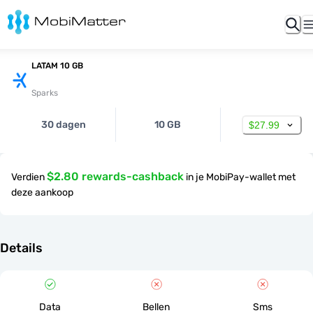
LATAM 10 GB
Sparks
30 dagen
10 GB
$27.99
$2.80 rewards-cashback
Verdien
in je MobiPay-wallet met
deze aankoop
Details
Data
Bellen
Sms