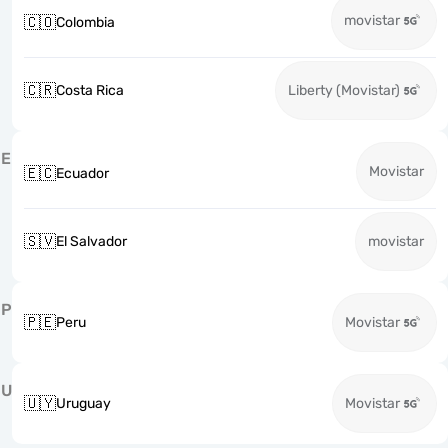
movistar
🇨🇴
Colombia
🇨🇷
Costa Rica
Liberty (Movistar)
E
Movistar
🇪🇨
Ecuador
🇸🇻
El Salvador
movistar
P
🇵🇪
Peru
Movistar
U
🇺🇾
Uruguay
Movistar