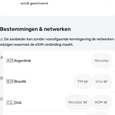
wordt geactiveerd.
Bestemmingen & netwerken
⚠️ De aanbieder kan zonder voorafgaande kennisgeving de netwerken
wijzigen waarmee de eSIM verbinding maakt.
A
🇦🇷
Argentinië
Movistar
B
🇧🇷
Brazilië
TIM
Vivo
C
Movistar
WOM
🇨🇱
Chili