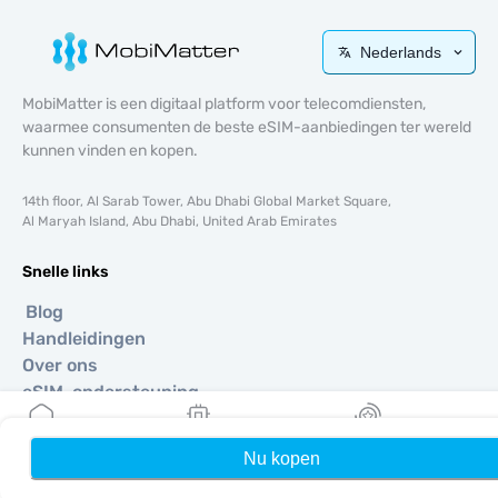
Nederlands
MobiMatter is een digitaal platform voor telecomdiensten,
waarmee consumenten de beste eSIM-aanbiedingen ter wereld
kunnen vinden en kopen.
14th floor, Al Sarab Tower, Abu Dhabi Global Market Square,
Al Maryah Island, Abu Dhabi, United Arab Emirates
Snelle links
Blog
Handleidingen
Over ons
eSIM-ondersteuning
Algemene voorwaarden
Privacybeleid
Nu kopen
Home
Mijn eSIMs
Rewards
Levering- en retourbeleid