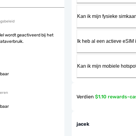
Kan ik mijn fysieke simkaa
ngsbeleid
el wordt geactiveerd bij het
Ik heb al een actieve eSIM i
dataverbruik.
Kan ik mijn mobiele hotspo
baar
eren
Verdien
$1.10 rewards-c
baar
jacek