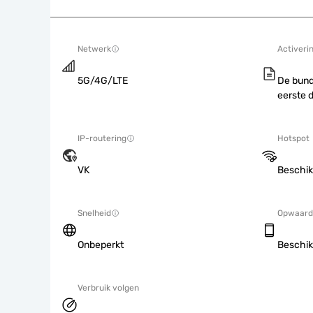
Netwerk
Activeri
5G/4G/LTE
De bund
eerste 
IP-routering
Hotspot
VK
Beschik
Snelheid
Opwaard
Onbeperkt
Beschik
Verbruik volgen