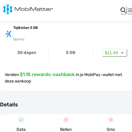
Tajikistan 5 GB
Sparks
30 dagen
5 GB
$11.49
$1.15 rewards-cashback
Verdien
in je MobiPay-wallet met
deze aankoop
Details
Data
Bellen
Sms