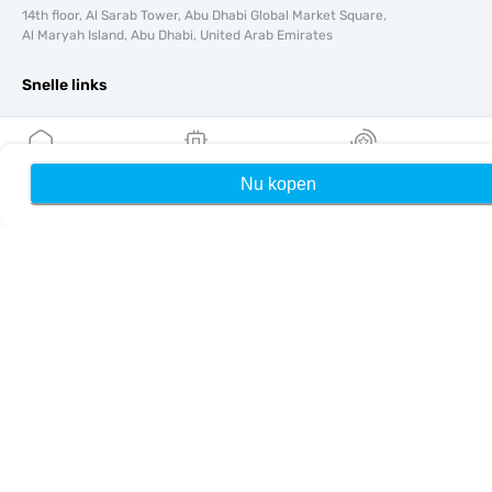
14th floor, Al Sarab Tower, Abu Dhabi Global Market Square,
Al Maryah Island, Abu Dhabi, United Arab Emirates
Snelle links
Blog
Handleidingen
Over ons
Nu kopen
Home
Mijn eSIMs
Rewards
eSIM-ondersteuning
Algemene voorwaarden
Privacybeleid
Levering- en retourbeleid
Sitemap
Affiliate
Bestemmingen
Word partner
MobiMatter voor resellers