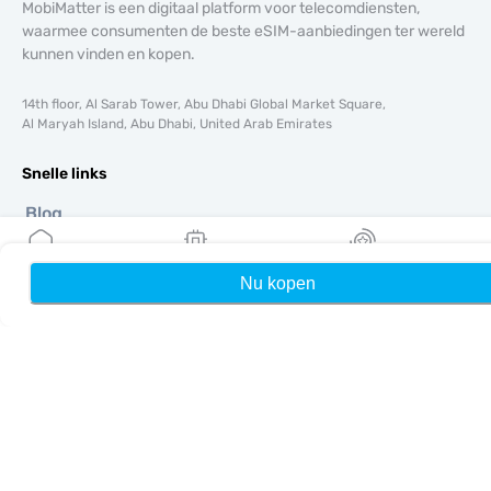
MobiMatter is een digitaal platform voor telecomdiensten,
waarmee consumenten de beste eSIM-aanbiedingen ter wereld
kunnen vinden en kopen.
14th floor, Al Sarab Tower, Abu Dhabi Global Market Square,
Al Maryah Island, Abu Dhabi, United Arab Emirates
Snelle links
Blog
Handleidingen
Over ons
Nu kopen
Home
Mijn eSIMs
Rewards
eSIM-ondersteuning
Algemene voorwaarden
Privacybeleid
Levering- en retourbeleid
Sitemap
Affiliate
Bestemmingen