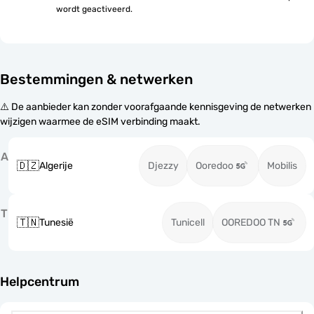
wordt geactiveerd.
Bestemmingen & netwerken
⚠️ De aanbieder kan zonder voorafgaande kennisgeving de netwerken
wijzigen waarmee de eSIM verbinding maakt.
A
🇩🇿
Algerije
Djezzy
Ooredoo
Mobilis
T
🇹🇳
Tunesië
Tunicell
OOREDOO TN
Helpcentrum