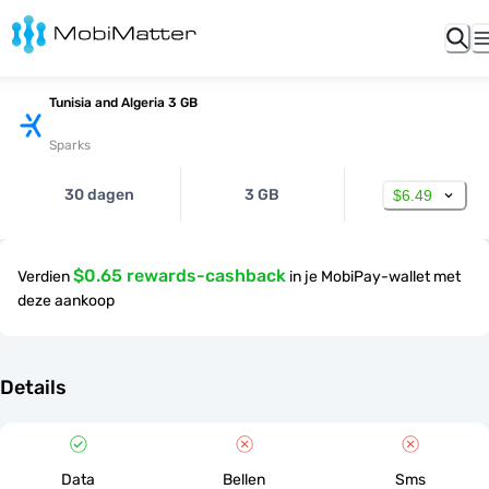
Tunisia and Algeria 3 GB
Sparks
30 dagen
3 GB
$6.49
$0.65 rewards-cashback
Verdien
in je MobiPay-wallet met
deze aankoop
Details
Data
Bellen
Sms