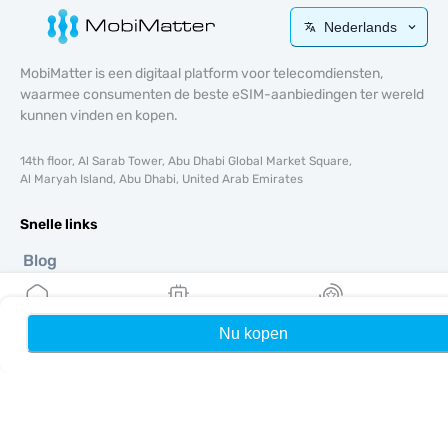
Nederlands
MobiMatter is een digitaal platform voor telecomdiensten,
waarmee consumenten de beste eSIM-aanbiedingen ter wereld
kunnen vinden en kopen.
14th floor, Al Sarab Tower, Abu Dhabi Global Market Square,
Al Maryah Island, Abu Dhabi, United Arab Emirates
Snelle links
Blog
Handleidingen
Over ons
eSIM-ondersteuning
Nu kopen
Home
Mijn eSIMs
Rewards
Algemene voorwaarden
Privacybeleid
Levering- en retourbeleid
Sitemap