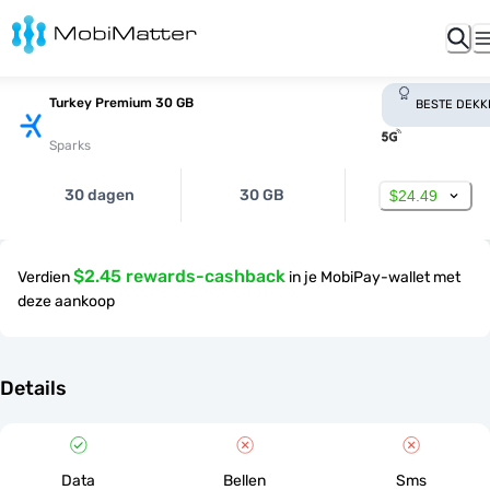
Turkey Premium 30 GB
BESTE DEKK
Sparks
30 dagen
30 GB
$24.49
$2.45 rewards-cashback
Verdien
in je MobiPay-wallet met
deze aankoop
Details
Data
Bellen
Sms