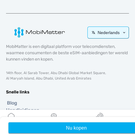
Nederlands
MobiMatter is een digitaal platform voor telecomdiensten,
waarmee consumenten de beste eSIM-aanbiedingen ter wereld
kunnen vinden en kopen.
14th floor, Al Sarab Tower, Abu Dhabi Global Market Square,
Al Maryah Island, Abu Dhabi, United Arab Emirates
Snelle links
Blog
Handleidingen
Over ons
eSIM-ondersteuning
Nu kopen
Home
Mijn eSIMs
Rewards
Algemene voorwaarden