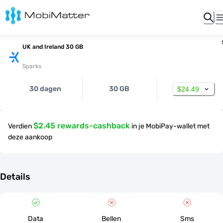
UK and Ireland 30 GB
Sparks
30 dagen
30 GB
$24.49
$2.45 rewards-cashback
Verdien
in je MobiPay-wallet met
deze aankoop
Details
Data
Bellen
Sms