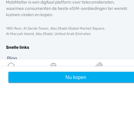
MobiMatter is een digitaal platform voor telecomdiensten,
waarmee consumenten de beste eSIM-aanbiedingen ter wereld
kunnen vinden en kopen.
14th floor, Al Sarab Tower, Abu Dhabi Global Market Square,
Al Maryah Island, Abu Dhabi, United Arab Emirates
Snelle links
Blog
Handleidingen
Over ons
Nu kopen
Home
Mijn eSIMs
Rewards
eSIM-ondersteuning
Algemene voorwaarden
Privacybeleid
Levering- en retourbeleid
Sitemap
Affiliate
Bestemmingen