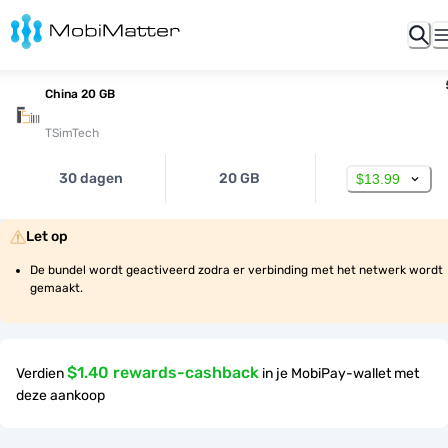
China 20 GB
TSimTech
30 dagen
20 GB
$13.99
Let op
De bundel wordt geactiveerd zodra er verbinding met het netwerk wordt 
gemaakt.
$1.40 rewards-cashback
Verdien
in je MobiPay-wallet met
deze aankoop