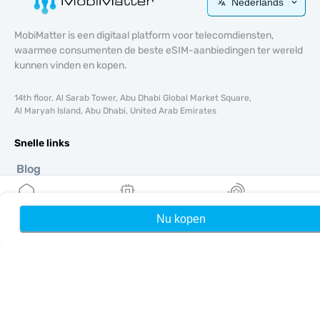
Nederlands
MobiMatter is een digitaal platform voor telecomdiensten,
waarmee consumenten de beste eSIM-aanbiedingen ter wereld
kunnen vinden en kopen.
14th floor, Al Sarab Tower, Abu Dhabi Global Market Square,
Al Maryah Island, Abu Dhabi, United Arab Emirates
Snelle links
Blog
Handleidingen
Over ons
Nu kopen
Home
Mijn eSIMs
Rewards
eSIM-ondersteuning
Algemene voorwaarden
Privacybeleid
Levering- en retourbeleid
Sitemap
Affiliate