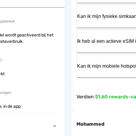
Kan ik mijn fysieke simkaa
ngsbeleid
el wordt geactiveerd bij het
Ik heb al een actieve eSIM i
dataverbruik.
Kan ik mijn mobiele hotspo
rkt
 volgen
Verdien
$1.60 rewards-c
, in de app
Mohammed