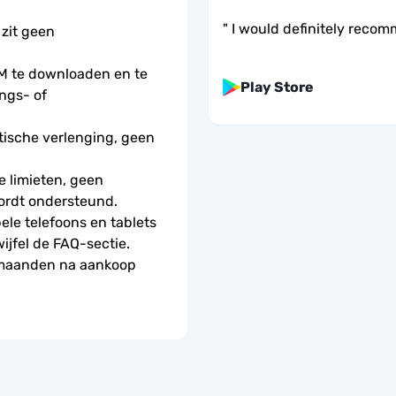
"
I would definitely recom
 zit geen 
 te downloaden en te 
Play Store
ngs- of 
ische verlenging, geen 
 limieten, geen 
ordt ondersteund.
le telefoons en tablets 
wijfel de FAQ-sectie.
 maanden na aankoop 