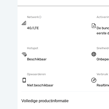
Netwerk
Activeri
4G/LTE
De bund
eerste 
Hotspot
Snelheid
Beschikbaar
Onbepe
Opwaarderen
Verbruik
Niet beschikbaar
Realtime
Volledige productinformatie