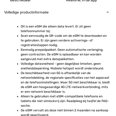
Beschikbaar
Realtime, in de app
Volledige productinformatie
Dit is een eSIM die alleen data levert. Er zit geen 
telefoonnummer bij.
Scan eenvoudig de QR-code om de eSIM te downloaden en 
te gebruiken. Er zijn geen verdere activerings- of 
registratiestappen nodig.
Eenmalig prepaidpakket. Geen automatische verlenging, 
geen contracten. De eSIM is oplaadbaar en kan worden 
aangevuld met extra datapakketten.
Volledige datasnelheid - geen dagelijkse limieten, geen 
snelheidsbeperking. Mobiele hotspot wordt ondersteund.
De beschikbaarheid van 5G is afhankelijk van de 
netwerkdekking, de regionale specificaties van het apparaat 
en de telefooninstellingen. Waar 5G niet beschikbaar is, biedt 
de eSIM een hoogwaardige 4G LTE-netwerkverbinding, mits 
er een netwerk beschikbaar is.
Alleen te gebruiken met eSIM-compatibele telefoons en 
tablets die niet simlockvrij zijn. Raadpleeg bij twijfel de FAQ-
sectie.
De eSIM vervalt als deze niet binnen 2 maanden na aankoop 
wordt geactiveerd.