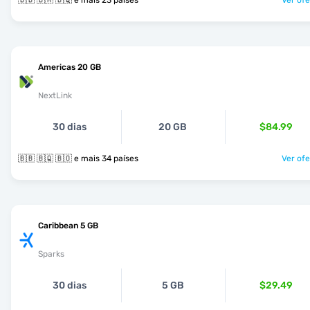
🇧🇧 🇧🇲 🇧🇶 e mais 23 países
Ver ofe
Americas 20 GB
NextLink
30 dias
20 GB
$84.99
🇧🇧 🇧🇶 🇧🇴 e mais 34 países
Ver ofe
Caribbean 5 GB
Sparks
30 dias
5 GB
$29.49