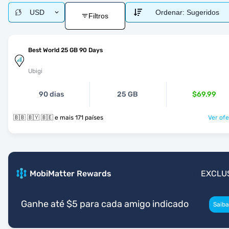
USD
Ordenar:
Sugeridos
Filtros
Best World 25 GB 90 Days
Ubigi
90 dias
25 GB
$69.99
🇧🇧 🇧🇾 🇧🇪 e mais 171 países
Ver ofe
MobiMatter Rewards
EXCLU
Ganhe até $5 para cada amigo indicado
Saiba