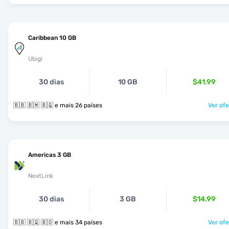
Caribbean 10 GB
Ubigi
30 dias
10 GB
$41.99
🇧🇧 🇧🇲 🇧🇶 e mais 26 países
Ver ofe
Americas 3 GB
NextLink
30 dias
3 GB
$14.99
🇧🇧 🇧🇶 🇧🇴 e mais 34 países
Ver ofe