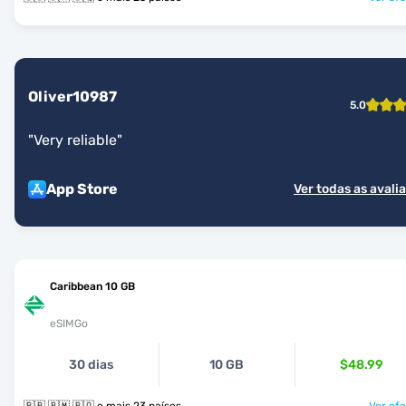
Oliver10987
5.0
"
Very reliable
"
App Store
Ver todas as avali
Caribbean 10 GB
eSIMGo
30 dias
10 GB
$48.99