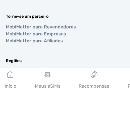
Torne-se um parceiro
MobiMatter para Revendedores
MobiMatter para Empresas
MobiMatter para Afiliados
Regiões
eSIM para Europa
eSIM para Ásia
eSIM para Américas
Início
Meus eSIMs
Recompensas
P
eSIM para Oriente Médio
eSIM para Oceania
eSIM para África
Países