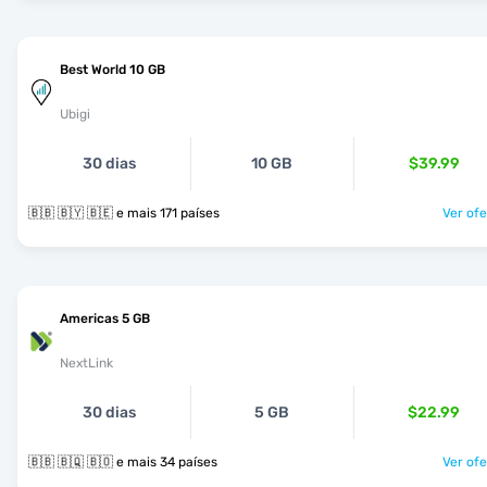
Best World 10 GB
Ubigi
30 dias
10 GB
$39.99
🇧🇧 🇧🇾 🇧🇪 e mais 171 países
Ver ofe
Americas 5 GB
NextLink
30 dias
5 GB
$22.99
🇧🇧 🇧🇶 🇧🇴 e mais 34 países
Ver ofe