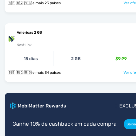
🇧🇧 🇧🇶 🇻🇬 e mais 23 países
Ver ofe
Americas 2 GB
NextLink
15 dias
2 GB
$9.99
🇧🇧 🇧🇶 🇧🇴 e mais 34 países
Ver ofe
MobiMatter Rewards
EXCLU
Ganhe 10% de cashback em cada compra
Saiba