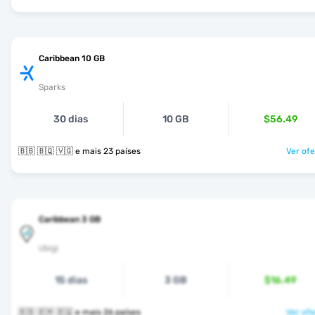
Caribbean 10 GB
Sparks
30 dias
10 GB
$56.49
🇧🇧 🇧🇶 🇻🇬 e mais 23 países
Ver ofe
Caribbean 3 GB
Ubigi
15 dias
3 GB
$16.49
🇧🇧 🇧🇲 🇧🇶 e mais 26 países
Ver ofe