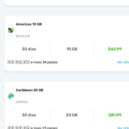
Americas 10 GB
NextLink
30 dias
10 GB
$44.99
🇧🇧 🇧🇶 🇧🇴 e mais 34 países
Ver ofe
Caribbean 20 GB
eSIMGo
30 dias
20 GB
$81.99
🇧🇧 🇧🇲 🇧🇶 e mais 23 países
Ver ofe