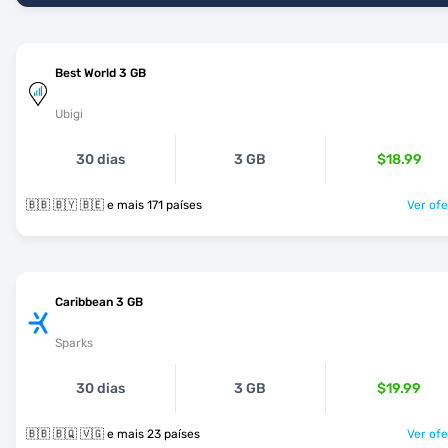
Best World 3 GB
Ubigi
30 dias
3 GB
$18.99
🇧🇧 🇧🇾 🇧🇪 e mais 171 países
Ver ofe
Caribbean 3 GB
Sparks
30 dias
3 GB
$19.99
🇧🇧 🇧🇶 🇻🇬 e mais 23 países
Ver ofe