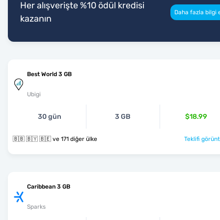
Her alışverişte %10 ödül kredisi
Daha fazla bilgi 
kazanın
Best World 3 GB
Ubigi
30 gün
3 GB
$18.99
🇧🇧 🇧🇾 🇧🇪 ve 171 diğer ülke
Teklifi görünt
Caribbean 3 GB
Sparks