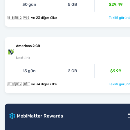
30 gün
5 GB
$29.49
🇧🇧 🇧🇶 🇻🇬 ve 23 diğer ülke
Teklifi görünt
Americas 2 GB
NextLink
15 gün
2 GB
$9.99
🇧🇧 🇧🇶 🇧🇴 ve 34 diğer ülke
Teklifi görünt
MobiMatter Rewards