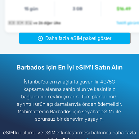
15 gün
3 GB
$16.49
🇧🇧 🇧🇲 🇧🇶 ve 26 diğer ülke
Teklifi görünt
Daha fazla eSIM paketi göster
Barbados için En İyi eSIM'i Satın Alın
İstanbul'da en iyi ağlarla güvenilir 4G/5G
kapsama alanına sahip olun ve kesintisiz
bağlantının keyfini çıkarın. Tüm planlarımız,
ayrıntılı ürün açıklamalarıyla önden ödemelidir.
Mobimatter'ın Barbados için seyahat eSIM'i ile
sorunsuz bir deneyim yaşayın.
eSIM kurulumu ve eSIM etkinleştirmesi hakkında daha fazla