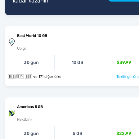
kadar kazanın
Best World 10 GB
Ubigi
30 gün
10 GB
$39.99
🇧🇧 🇧🇾 🇧🇪 ve 171 diğer ülke
Teklifi görünt
Americas 5 GB
NextLink
30 gün
5 GB
$22.99