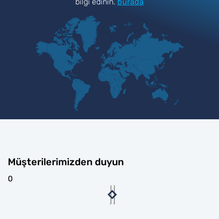
bilgi edinin.
burada
Müşterilerimizden duyun
0