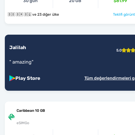
30 gün
20 GB
$81.99
🇧🇧 🇧🇲 🇧🇶 ve 23 diğer ülke
Teklifi görünt
Jalilah
5.0
"
amazing
"
Play Store
Tüm değerlendirmeleri 
Caribbean 10 GB
eSIMGo