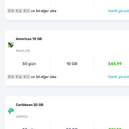
🇧🇧 🇧🇶 🇧🇴 ve 34 diğer ülke
Teklifi görünt
Americas 10 GB
NextLink
30 gün
10 GB
$44.99
🇧🇧 🇧🇶 🇧🇴 ve 34 diğer ülke
Teklifi görünt
Caribbean 20 GB
eSIMGo