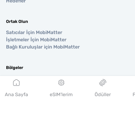
Hedefler
Ortak Olun
Satıcılar İçin MobiMatter
İşletmeler İçin MobiMatter
Bağlı Kuruluşlar için MobiMatter
Bölgeler
Avrupa için eSIM
Asya için eSIM
Amerika için eSIM
Ana Sayfa
eSIM'lerim
Ödüller
P
Orta Doğu için eSIM
Okyanusya için eSIM
Afrika için eSIM