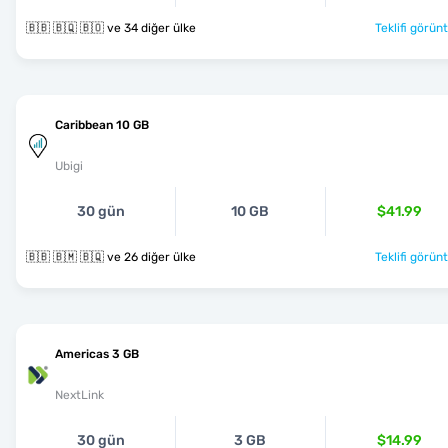
🇧🇧 🇧🇶 🇧🇴 ve 34 diğer ülke
Teklifi görünt
Caribbean 10 GB
Ubigi
30 gün
10 GB
$41.99
🇧🇧 🇧🇲 🇧🇶 ve 26 diğer ülke
Teklifi görünt
Americas 3 GB
NextLink
30 gün
3 GB
$14.99