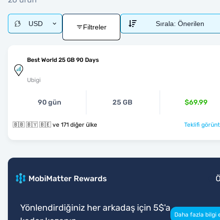
USD
Sırala:
Önerilen
Filtreler
Best World 25 GB 90 Days
Ubigi
90 gün
25 GB
$69.99
🇧🇧 🇧🇾 🇧🇪 ve 171 diğer ülke
Teklifi görünt
MobiMatter Rewards
Yönlendirdiğiniz her arkadaş için 5$'a
Daha fazla bilgi 