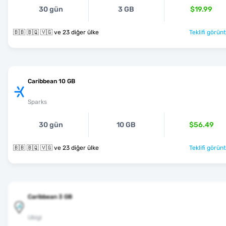
30 gün
3 GB
$19.99
🇧🇧 🇧🇶 🇻🇬 ve 23 diğer ülke
Teklifi görünt
Caribbean 10 GB
Sparks
30 gün
10 GB
$56.49
🇧🇧 🇧🇶 🇻🇬 ve 23 diğer ülke
Teklifi görünt
Caribbean 3 GB
Ubigi