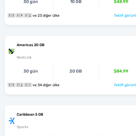
30 gün
10 GB
$48.99
🇧🇧 🇧🇲 🇧🇶 ve 23 diğer ülke
Teklifi görünt
Americas 20 GB
NextLink
30 gün
20 GB
$84.99
🇧🇧 🇧🇶 🇧🇴 ve 34 diğer ülke
Teklifi görünt
Caribbean 5 GB
Sparks