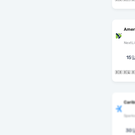
Amer
NextLi
15
Cari
Spark
30