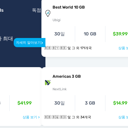
Best World 10 GB
ds
독점
Ubigi
30일
10 GB
$39.99
다 최대
>
자세히 알아보기
🇧🇧 🇧🇾 🇧🇪 및 그 외 171개국
상품 
Americas 3 GB
NextLink
B
$41.99
30일
3 GB
$14.99
상품 보기 >
🇧🇧 🇧🇶 🇧🇴 및 그 외 34개국
상품 