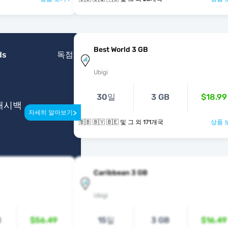
Best World 3 GB
ds
독점
Ubigi
30일
3 GB
$18.99
 캐시백
>
자세히 알아보기
🇧🇧 🇧🇾 🇧🇪 및 그 외 171개국
상품 
Caribbean 3 GB
Ubigi
B
$56.49
15일
3 GB
$16.49