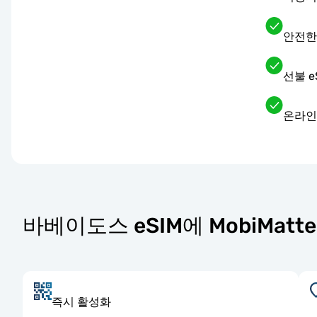
안전한
선불 
온라인
바베이도스 eSIM에 MobiMat
즉시 활성화