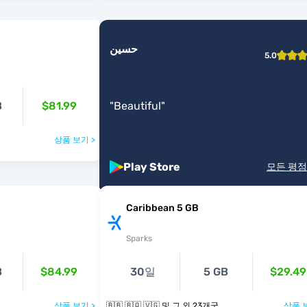
حسين
5.0
B
$81.99
"
Beautiful
"
상품 보기 >
Play Store
모든 평점
Caribbean 5 GB
Sparks
B
$84.99
30일
5 GB
$29.49
상품 보기 >
🇧🇧 🇧🇶 🇻🇬 및 그 외 23개국
상품 