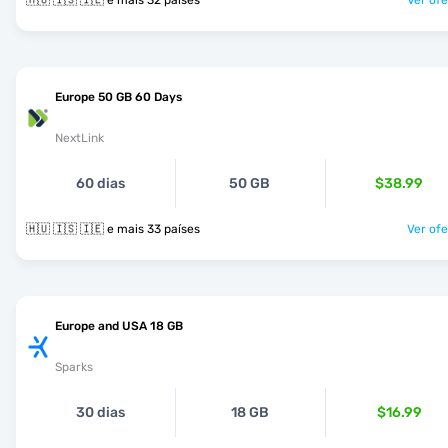
🇭🇺 🇮🇸 🇮🇪 e mais 32 países
Ver ofe
Europe 50 GB 60 Days
NextLink
60 dias
50 GB
$38.99
🇭🇺 🇮🇸 🇮🇪 e mais 33 países
Ver ofe
Europe and USA 18 GB
Sparks
30 dias
18 GB
$16.99