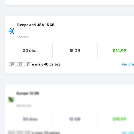
Europe and USA 15 GB
Sparks
30 dias
15 GB
$14.99
🇭🇺 🇮🇸 🇮🇪 e mais 40 países
Ver ofe
Europe 12 GB
NextLink
30 dias
12 GB
$10.99
🇭🇺 🇮🇸 🇮🇪 e mais 33 países
Ver ofe