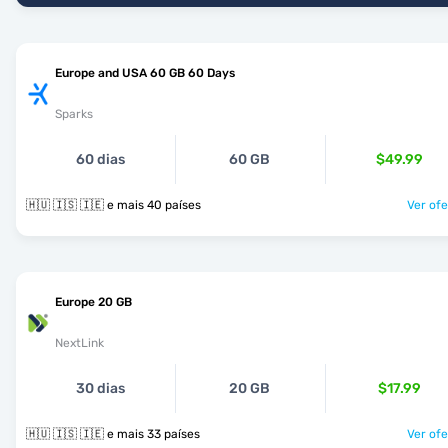
Europe and USA 60 GB 60 Days
Sparks
60 dias
60 GB
$49.99
🇭🇺 🇮🇸 🇮🇪 e mais 40 países
Ver ofe
Europe 20 GB
NextLink
30 dias
20 GB
$17.99
🇭🇺 🇮🇸 🇮🇪 e mais 33 países
Ver ofe