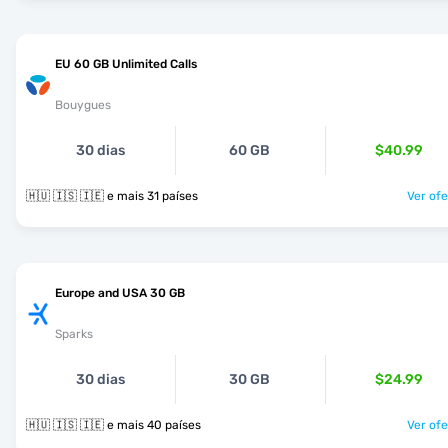
EU 60 GB Unlimited Calls
Bouygues
30 dias
60 GB
$40.99
🇭🇺 🇮🇸 🇮🇪 e mais 31 países
Ver ofe
Europe and USA 30 GB
Sparks
30 dias
30 GB
$24.99
🇭🇺 🇮🇸 🇮🇪 e mais 40 países
Ver ofe