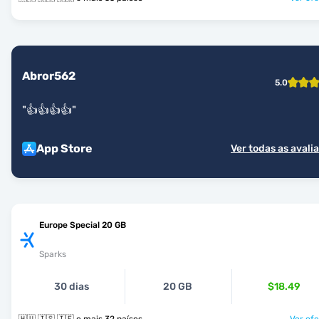
Abror562
5.0
"
👍👍👍👍
"
App Store
Ver todas as avali
Europe Special 20 GB
Sparks
30 dias
20 GB
$18.49