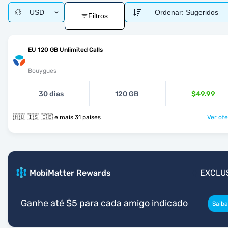
USD
Ordenar:
Sugeridos
Filtros
EU 120 GB Unlimited Calls
Bouygues
30 dias
120 GB
$49.99
🇭🇺 🇮🇸 🇮🇪 e mais 31 países
Ver ofe
MobiMatter Rewards
EXCLU
Ganhe até $5 para cada amigo indicado
Saiba