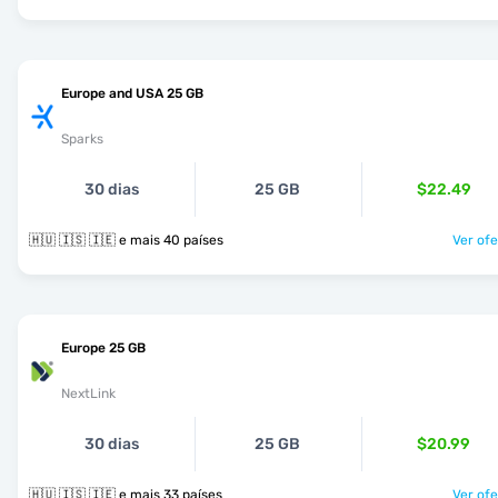
Europe and USA 25 GB
Sparks
30 dias
25 GB
$22.49
🇭🇺 🇮🇸 🇮🇪 e mais 40 países
Ver ofe
Europe 25 GB
NextLink
30 dias
25 GB
$20.99
🇭🇺 🇮🇸 🇮🇪 e mais 33 países
Ver ofe