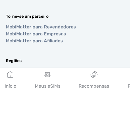
Torne-se um parceiro
MobiMatter para Revendedores
MobiMatter para Empresas
MobiMatter para Afiliados
Regiões
eSIM para Europa
eSIM para Ásia
eSIM para Américas
Início
Meus eSIMs
Recompensas
P
eSIM para Oriente Médio
eSIM para Oceania
eSIM para África
Países