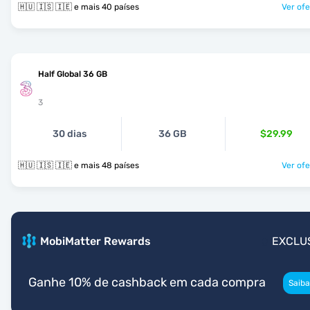
🇭🇺 🇮🇸 🇮🇪 e mais 40 países
Ver ofe
Half Global 36 GB
3
30 dias
36 GB
$29.99
🇭🇺 🇮🇸 🇮🇪 e mais 48 países
Ver ofe
MobiMatter Rewards
EXCLU
Ganhe 10% de cashback em cada compra
Saiba