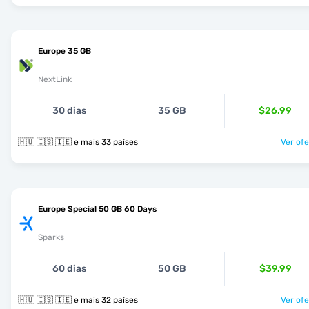
Europe 35 GB
NextLink
30 dias
35 GB
$26.99
🇭🇺 🇮🇸 🇮🇪 e mais 33 países
Ver ofe
Europe Special 50 GB 60 Days
Sparks
60 dias
50 GB
$39.99
🇭🇺 🇮🇸 🇮🇪 e mais 32 países
Ver ofe