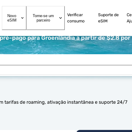
Verificar
Suporte de
Ce
Novo
Torne-se um
eSIM
parceiro
consumo
eSIM
Aj
ré-pago para Groenlândia a partir de $2.8 por
 tarifas de roaming, ativação instantânea e suporte 24/7