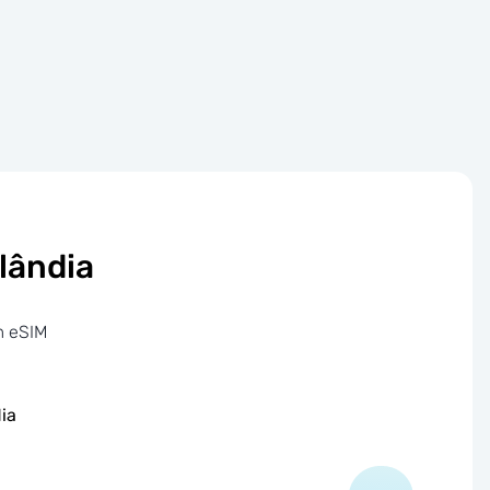
lândia
m eSIM
ia