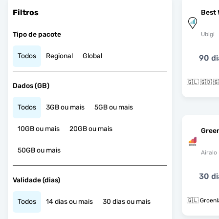
Filtros
Best 
Tipo de pacote
Ubigi
Todos
Regional
Global
90 di
Dados (GB)
Todos
3GB ou mais
5GB ou mais
10GB ou mais
20GB ou mais
Gree
50GB ou mais
Airalo
30 di
Validade (dias)
🇬🇱 Groenl
Todos
14 dias ou mais
30 dias ou mais