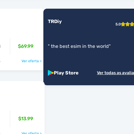
TRDiy
5.0
B
$69.99
"
the best esim in the world
"
s
Ver oferta >
Play Store
Ver todas as avali
$13.99
s
Ver oferta >