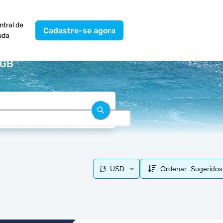
ntral de
Cadastre-se agora
uda
 GB
USD
Ordenar:
Sugeridos