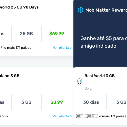
World 25 GB 90 Days
MobiMatter Rewar
as
25 GB
$69.99
Ganhe até $5 para 
amigo indicado
🇬🇱 🇬🇩 🇬🇵 e mais 171 países
Ver oferta >
nland 3 GB
Best World 3 GB
Ubigi
as
3 GB
$8.99
30 dias
3 GB
ândia
Ver oferta >
🇬🇱 🇬🇩 🇬🇵 e mais 171 países