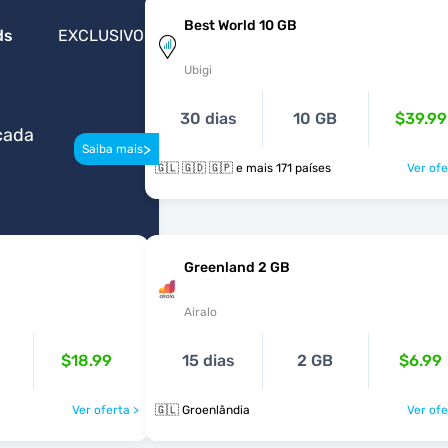
Best World 10 GB
ds
EXCLUSIVO
Ubigi
30 dias
10 GB
$39.99
cada
>
Saiba mais
🇬🇱 🇬🇩 🇬🇵 e mais 171 países
Ver ofe
Greenland 2 GB
Airalo
$18.99
15 dias
2 GB
$6.99
Ver oferta >
🇬🇱 Groenlândia
Ver ofe