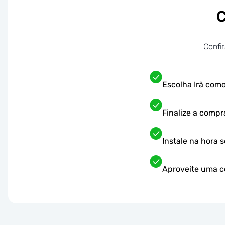
C
Confi
Escolha Irã como
Finalize a comp
Instale na hora 
Aproveite uma co