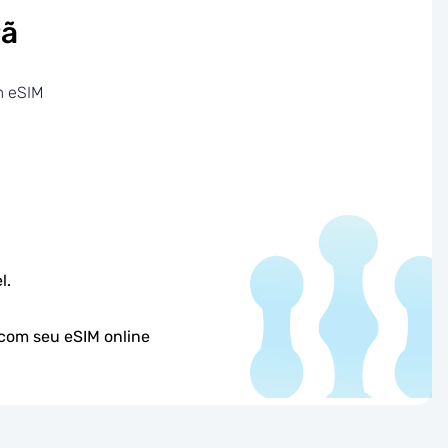
rã
m eSIM
l.
 com seu eSIM online