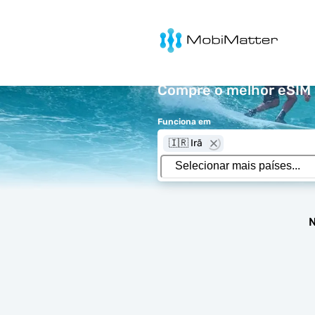
MobiMatter
Compre o melhor eSIM p
Funciona em
🇮🇷 Irã
N