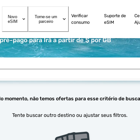
Verificar
Suporte de
Ce
Novo
Torne-se um
eSIM
parceiro
consumo
eSIM
Aj
ré-pago para Irã a partir de $ por GB
o momento, não temos ofertas para esse critério de busca
Tente buscar outro destino ou ajustar seus filtros.