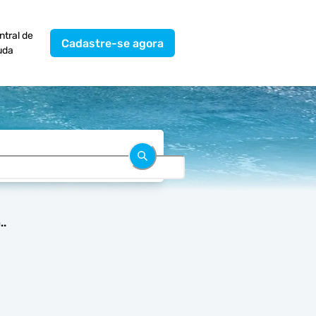
ntral de
Cadastre-se agora
uda
..