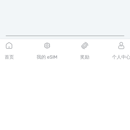
简体中文
首页
我的 eSIM
奖励
个人中
MobiMatter 是电信服务的数字化平台，帮助消费者发现并购买全
球最优质的 eSIM 套餐。
14th floor, Al Sarab Tower, Abu Dhabi Global Market Square,
Al Maryah Island, Abu Dhabi, United Arab Emirates
快速链接
博客
使用指南
关于我们