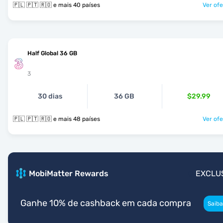
🇵🇱 🇵🇹 🇷🇴 e mais 40 países
Ver ofe
Half Global 36 GB
3
30 dias
36 GB
$29.99
🇵🇱 🇵🇹 🇷🇴 e mais 48 países
Ver ofe
MobiMatter Rewards
EXCLU
Ganhe 10% de cashback em cada compra
Saiba