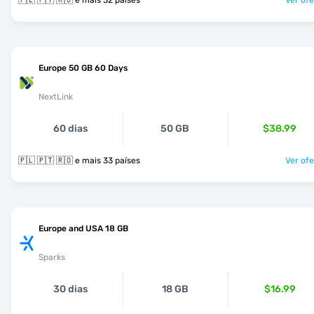
🇵🇱 🇵🇹 🇷🇴 e mais 32 países
Ver ofe
Europe 50 GB 60 Days
NextLink
60 dias
50 GB
$38.99
🇵🇱 🇵🇹 🇷🇴 e mais 33 países
Ver ofe
Europe and USA 18 GB
Sparks
30 dias
18 GB
$16.99