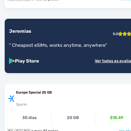
Jeremias
5.0
"
Cheapest eSIMs, works anytime, anywhere
"
Play Store
Ver todas as avali
Europe Special 20 GB
Sparks
30 dias
20 GB
$18.49