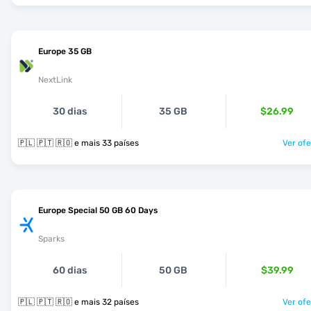
Europe 35 GB
NextLink
30 dias
35 GB
$26.99
🇵🇱 🇵🇹 🇷🇴 e mais 33 países
Ver ofe
Europe Special 50 GB 60 Days
Sparks
60 dias
50 GB
$39.99
🇵🇱 🇵🇹 🇷🇴 e mais 32 países
Ver ofe