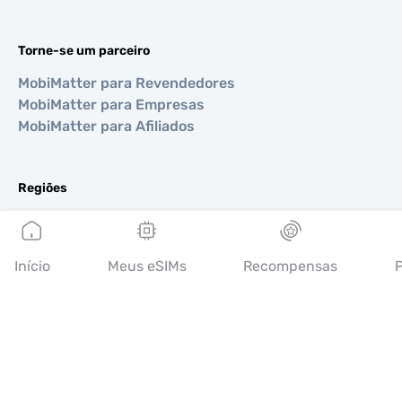
Torne-se um parceiro
MobiMatter para Revendedores
MobiMatter para Empresas
MobiMatter para Afiliados
Regiões
eSIM para Europa
eSIM para Ásia
eSIM para Américas
Início
Meus eSIMs
Recompensas
P
eSIM para Oriente Médio
eSIM para Oceania
eSIM para África
Países