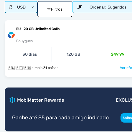
USD
Ordenar:
Sugeridos
Filtros
EU 120 GB Unlimited Calls
Bouygues
30 dias
120 GB
$49.99
🇵🇱 🇵🇹 🇷🇴 e mais 31 países
Ver ofe
MobiMatter Rewards
EXCLU
Ganhe até $5 para cada amigo indicado
Saiba