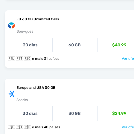
EU 60 GB Unlimited Calls
Bouygues
30 dias
60 GB
$40.99
🇵🇱 🇵🇹 🇷🇴 e mais 31 países
Ver ofe
Europe and USA 30 GB
Sparks
30 dias
30 GB
$24.99
🇵🇱 🇵🇹 🇷🇴 e mais 40 países
Ver ofe