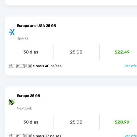
Europe and USA 25 GB
Sparks
30 dias
25 GB
$22.49
🇵🇱 🇵🇹 🇷🇴 e mais 40 países
Ver ofe
Europe 25 GB
NextLink
30 dias
25 GB
$20.99
🇵🇱 🇵🇹 🇷🇴 e mais 33 países
Ver ofe