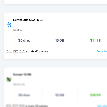
Europe and USA 15 GB
Sparks
30 dias
15 GB
$14.99
🇵🇱 🇵🇹 🇷🇴 e mais 40 países
Ver ofe
Europe 12 GB
NextLink
30 dias
12 GB
$10.99
🇵🇱 🇵🇹 🇷🇴 e mais 33 países
Ver ofe