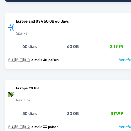
Europe and USA 60 GB 60 Days
Sparks
60 dias
60 GB
$49.99
🇵🇱 🇵🇹 🇷🇴 e mais 40 países
Ver ofe
Europe 20 GB
NextLink
30 dias
20 GB
$17.99
🇵🇱 🇵🇹 🇷🇴 e mais 33 países
Ver ofe