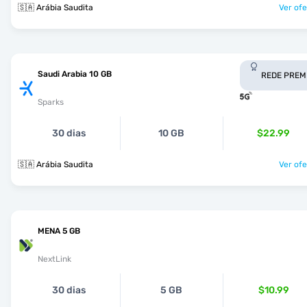
🇸🇦 Arábia Saudita
Ver ofe
Saudi Arabia 10 GB
REDE PREM
Sparks
30 dias
10 GB
$22.99
🇸🇦 Arábia Saudita
Ver ofe
MENA 5 GB
NextLink
30 dias
5 GB
$10.99