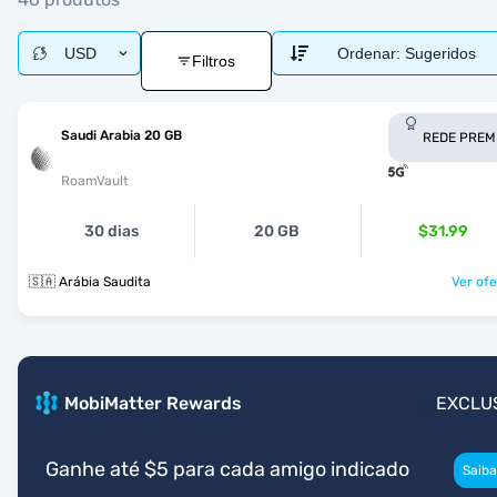
USD
Ordenar:
Sugeridos
Filtros
Saudi Arabia 20 GB
REDE PREM
RoamVault
30 dias
20 GB
$31.99
🇸🇦 Arábia Saudita
Ver ofe
MobiMatter Rewards
EXCLU
Ganhe até $5 para cada amigo indicado
Saiba