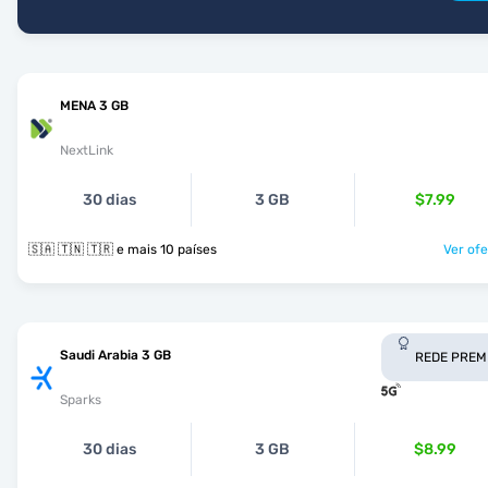
MENA 3 GB
NextLink
30 dias
3 GB
$7.99
🇸🇦 🇹🇳 🇹🇷 e mais 10 países
Ver ofe
Saudi Arabia 3 GB
REDE PREM
Sparks
30 dias
3 GB
$8.99