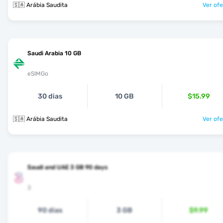
🇸🇦 Arábia Saudita
Ver ofe
Saudi Arabia 10 GB
eSIMGo
30 dias
10 GB
$15.99
🇸🇦 Arábia Saudita
Ver ofe
Saudi and UAE 3 GB 90 days
3
90 dias
3 GB
$9.99