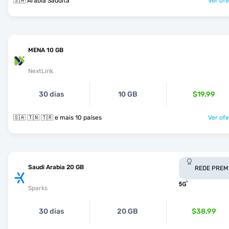
🇸🇦 Arábia Saudita
Ver ofe
MENA 10 GB
NextLink
30 dias
10 GB
$19.99
🇸🇦 🇹🇳 🇹🇷 e mais 10 países
Ver ofe
Saudi Arabia 20 GB
REDE PREM
Sparks
30 dias
20 GB
$38.99