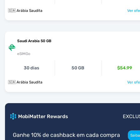
🇸🇦 Arábia Saudita
Ver ofe
Saudi Arabia 50 GB
eSIMGo
30 dias
50 GB
$54.99
🇸🇦 Arábia Saudita
Ver ofe
MobiMatter Rewards
EXCLU
Ganhe 10% de cashback em cada compra
Saiba