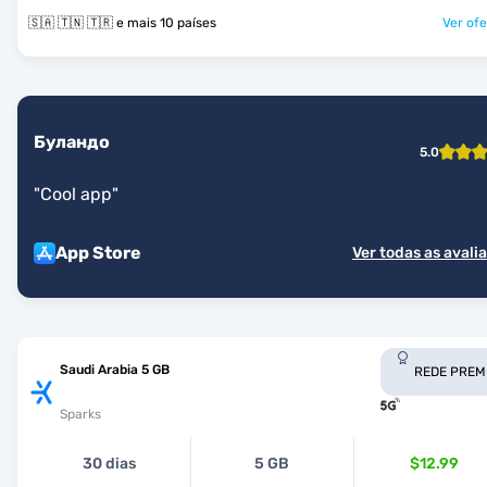
🇸🇦 🇹🇳 🇹🇷 e mais 10 países
Ver ofe
Буландо
5.0
"
Cool app
"
App Store
Ver todas as avali
Saudi Arabia 5 GB
REDE PREM
Sparks
30 dias
5 GB
$12.99