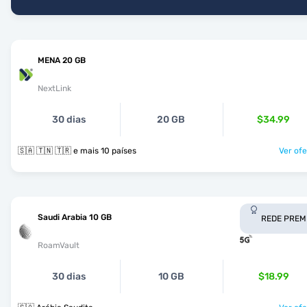
MENA 20 GB
NextLink
30 dias
20 GB
$34.99
🇸🇦 🇹🇳 🇹🇷 e mais 10 países
Ver ofe
Saudi Arabia 10 GB
REDE PREM
RoamVault
30 dias
10 GB
$18.99