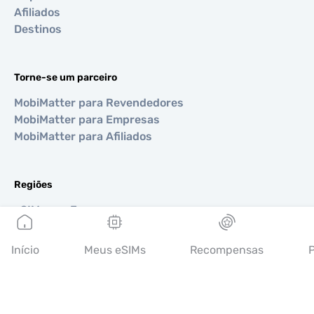
Afiliados
Destinos
Torne-se um parceiro
MobiMatter para Revendedores
MobiMatter para Empresas
MobiMatter para Afiliados
Regiões
eSIM para Europa
eSIM para Ásia
eSIM para Américas
Início
Meus eSIMs
Recompensas
P
eSIM para Oriente Médio
eSIM para Oceania
eSIM para África