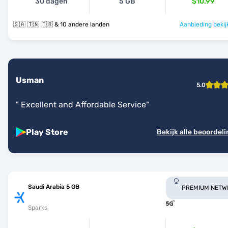
30 dagen
5 GB
$10.99
🇸🇦 🇹🇳 🇹🇷 & 10 andere landen
Aanbieding bekij
Usman
5.0
"
Excellent and Affordable Service
"
Play Store
Bekijk alle beoordel
Saudi Arabia 5 GB
PREMIUM NETW
Sparks