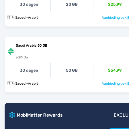
30 dagen
20 GB
$25.99
🇸🇦 Saoedi-Arabië
Aanbieding bekij
Saudi Arabia 50 GB
eSIMGo
30 dagen
50 GB
$54.99
🇸🇦 Saoedi-Arabië
Aanbieding bekij
MobiMatter Rewards
EXCLU