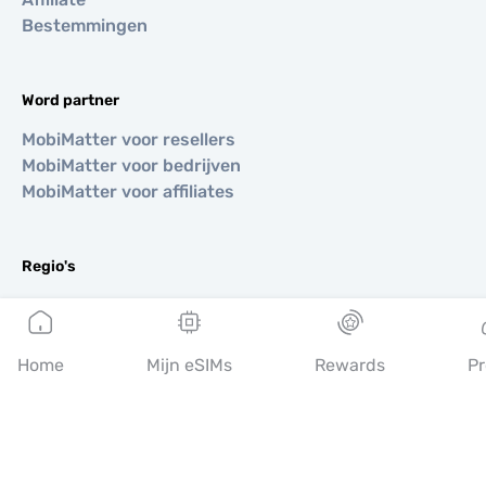
Bestemmingen
Word partner
MobiMatter voor resellers
MobiMatter voor bedrijven
MobiMatter voor affiliates
Regio's
eSIM voor Europa
eSIM voor Azië
eSIM voor Amerika
Home
Mijn eSIMs
Rewards
Pr
eSIM voor Midden-Oosten
eSIM voor Oceanië
eSIM voor Afrika