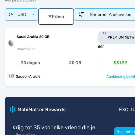
USD
Sorteren:
Aanbevolen
Filters
Saudi Arabia 20 GB
PREMIUM NETW
RoamVault
30 dagen
20 GB
$31.99
🇸🇦 Saoedi-Arabië
Aanbieding bekij
MobiMatter Rewards
EXCLU
Krijg tot $5 voor elke vriend die je
Meer infor