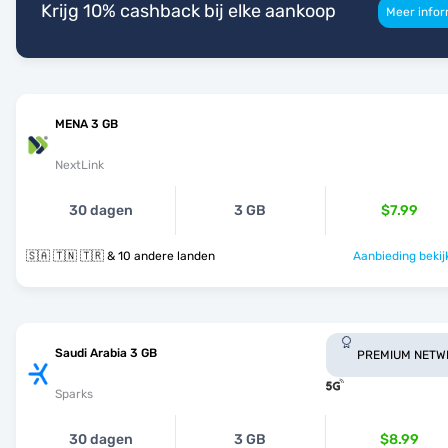
Krijg 10% cashback bij elke aankoop
Meer infor
MENA 3 GB
NextLink
30 dagen
3 GB
$7.99
🇸🇦 🇹🇳 🇹🇷 & 10 andere landen
Aanbieding bekij
Saudi Arabia 3 GB
PREMIUM NETW
Sparks
30 dagen
3 GB
$8.99