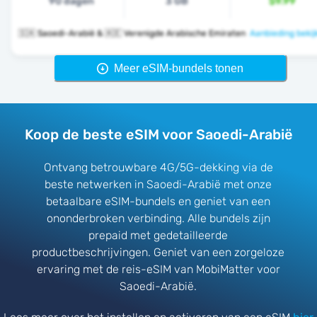
90 dagen
3 GB
$9.99
🇸🇦 Saoedi-Arabië & 🇦🇪 Verenigde Arabische Emiraten
Aanbieding bekij
Meer eSIM-bundels tonen
Koop de beste eSIM voor Saoedi-Arabië
Ontvang betrouwbare 4G/5G-dekking via de
beste netwerken in Saoedi-Arabië met onze
betaalbare eSIM-bundels en geniet van een
ononderbroken verbinding. Alle bundels zijn
prepaid met gedetailleerde
productbeschrijvingen. Geniet van een zorgeloze
ervaring met de reis-eSIM van MobiMatter voor
Saoedi-Arabië.