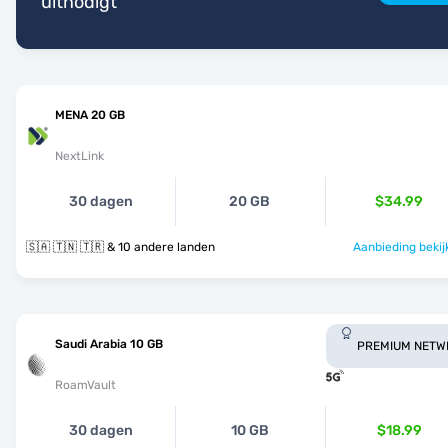
uitnodigt
MENA 20 GB
NextLink
30 dagen
20 GB
$34.99
🇸🇦 🇹🇳 🇹🇷 & 10 andere landen
Aanbieding bekij
Saudi Arabia 10 GB
PREMIUM NETW
RoamVault
30 dagen
10 GB
$18.99