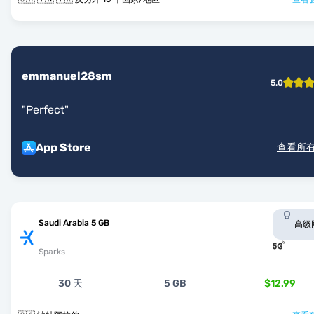
emmanuel28sm
5.0
"
Perfect
"
App Store
查看所
Saudi Arabia 5 GB
高级
Sparks
30 天
5 GB
$12.99