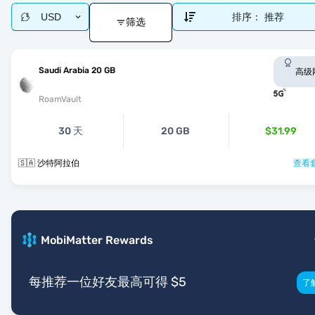
USD
排序：
推荐
筛选
Saudi Arabia 20 GB
高级
RoamVault
30 天
20 GB
$31.99
🇸🇦 沙特阿拉伯
查看套
MobiMatter Rewards
每推荐一位好友最高可得 $5
了