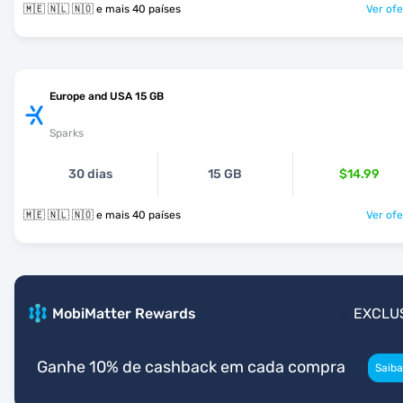
🇲🇪 🇳🇱 🇳🇴 e mais 40 países
Ver ofe
Europe and USA 15 GB
Sparks
30 dias
15 GB
$14.99
🇲🇪 🇳🇱 🇳🇴 e mais 40 países
Ver ofe
MobiMatter Rewards
EXCLU
Ganhe 10% de cashback em cada compra
Saiba