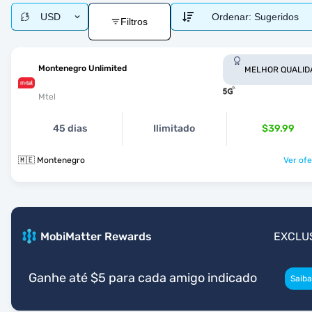
USD
Ordenar:
Sugeridos
Filtros
Montenegro Unlimited
MELHOR QUALID
Mtel
45 dias
Ilimitado
$39.99
🇲🇪 Montenegro
Ver ofe
MobiMatter Rewards
EXCLU
Ganhe até $5 para cada amigo indicado
Saiba