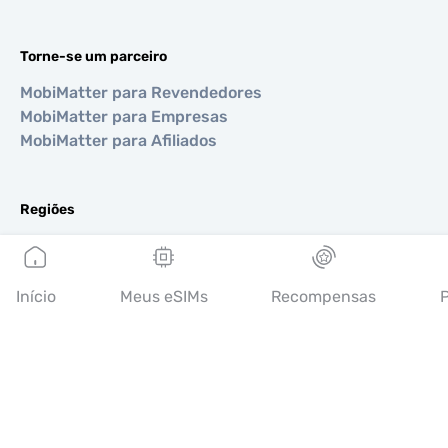
Torne-se um parceiro
MobiMatter para Revendedores
MobiMatter para Empresas
MobiMatter para Afiliados
Regiões
eSIM para Europa
eSIM para Ásia
eSIM para Américas
Início
Meus eSIMs
Recompensas
P
eSIM para Oriente Médio
eSIM para Oceania
eSIM para África
Países