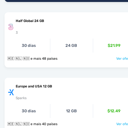
Half Global 24 GB
3
30 dias
24 GB
$21.99
🇲🇪 🇳🇱 🇳🇴 e mais 48 países
Ver ofe
Europe and USA 12 GB
Sparks
30 dias
12 GB
$12.49
🇲🇪 🇳🇱 🇳🇴 e mais 40 países
Ver ofe