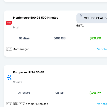
Montenegro 500 GB 500 Minutes
MELHOR QUALID
Mtel
10 dias
500 GB
$20.99
🇲🇪 Montenegro
Ver ofe
Europe and USA 30 GB
Sparks
30 dias
30 GB
$24.99
🇲🇪 🇳🇱 🇳🇴 e mais 40 países
Ver ofe