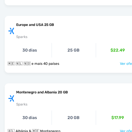
Europe and USA 25 GB
Sparks
30 dias
25 GB
$22.49
🇲🇪 🇳🇱 🇳🇴 e mais 40 países
Ver ofe
Montenegro and Albania 20 GB
Sparks
30 dias
20 GB
$17.99
🇦🇱 Albânia & 🇲🇪 Montenegro
Ver ofe