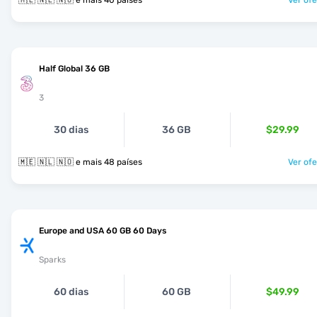
🇲🇪 🇳🇱 🇳🇴 e mais 40 países
Ver ofe
Half Global 36 GB
3
30 dias
36 GB
$29.99
🇲🇪 🇳🇱 🇳🇴 e mais 48 países
Ver ofe
Europe and USA 60 GB 60 Days
Sparks
60 dias
60 GB
$49.99