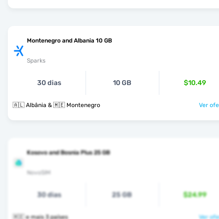
Montenegro and Albania 10 GB
Sparks
30 dias
10 GB
$10.49
🇦🇱 Albânia & 🇲🇪 Montenegro
Ver ofe
Kosovo and Bosnia Plus 25 GB
NovoSIM
30 dias
25 GB
$24.99
🇲🇪 e mais 3 países
Ver ofe