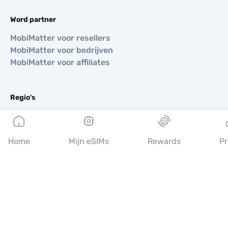
Word partner
MobiMatter voor resellers
MobiMatter voor bedrijven
MobiMatter voor affiliates
Regio's
eSIM voor Europa
eSIM voor Azië
eSIM voor Amerika
Home
Mijn eSIMs
Rewards
Pr
eSIM voor Midden-Oosten
eSIM voor Oceanië
eSIM voor Afrika
Landen