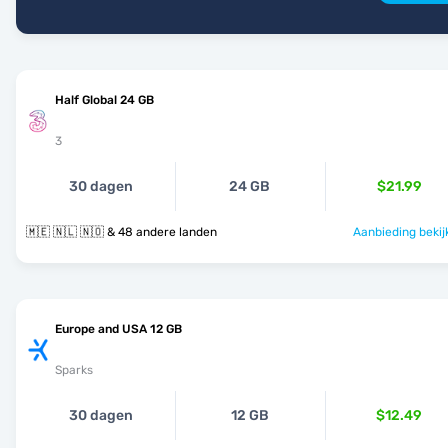
Half Global 24 GB
3
30 dagen
24 GB
$21.99
🇲🇪 🇳🇱 🇳🇴 & 48 andere landen
Aanbieding bekij
Europe and USA 12 GB
Sparks
30 dagen
12 GB
$12.49