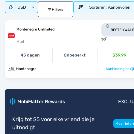
USD
Sorteren:
Aanbevolen
Filters
Montenegro Unlimited
BESTE KWALI
Mtel
45 dagen
Onbeperkt
$39.99
🇲🇪 Montenegro
Aanbieding bekij
MobiMatter Rewards
EXCLU
Krijg tot $5 voor elke vriend die je
Meer infor
uitnodigt