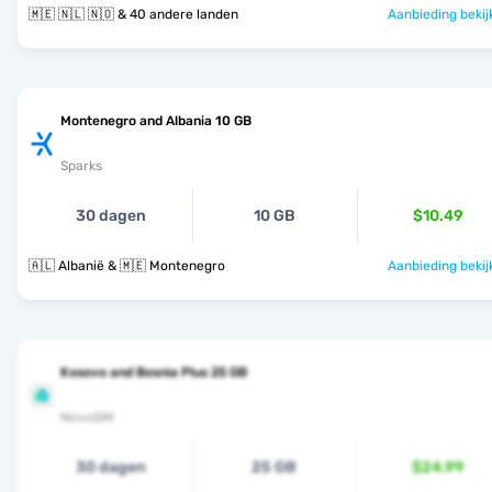
🇲🇪 🇳🇱 🇳🇴 & 40 andere landen
Aanbieding bekij
Montenegro and Albania 10 GB
Sparks
30 dagen
10 GB
$10.49
🇦🇱 Albanië & 🇲🇪 Montenegro
Aanbieding bekij
Kosovo and Bosnia Plus 25 GB
NovoSIM
30 dagen
25 GB
$24.99