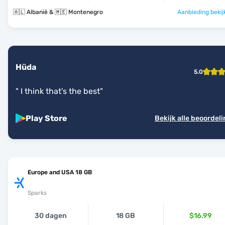
🇦🇱 Albanië & 🇲🇪 Montenegro
Aanbieding bekij
Hüda
5.0
"
I think that's the best
"
Play Store
Bekijk alle beoordel
Europe and USA 18 GB
Sparks
30 dagen
18 GB
$16.99