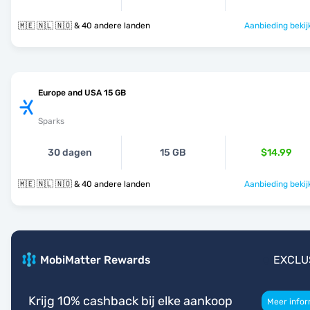
🇲🇪 🇳🇱 🇳🇴 & 40 andere landen
Aanbieding bekij
Europe and USA 15 GB
Sparks
30 dagen
15 GB
$14.99
🇲🇪 🇳🇱 🇳🇴 & 40 andere landen
Aanbieding bekij
MobiMatter Rewards
EXCLU
Krijg 10% cashback bij elke aankoop
Meer infor