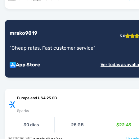
mrako9019
5.0
"
Cheap rates. Fast customer service
"
App Store
Ver todas as avali
Europe and USA 25 GB
Sparks
30 dias
25 GB
$22.49