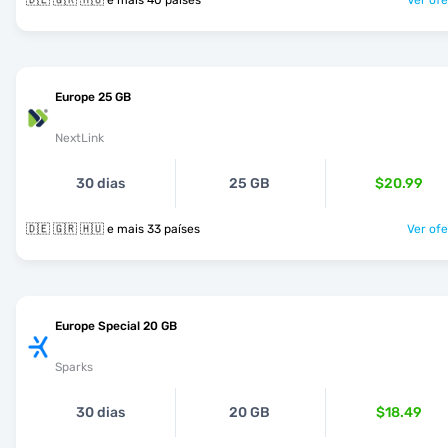
🇩🇪 🇬🇷 🇭🇺 e mais 40 países
Ver ofe
Europe 25 GB
NextLink
30 dias
25 GB
$20.99
🇩🇪 🇬🇷 🇭🇺 e mais 33 países
Ver ofe
Europe Special 20 GB
Sparks
30 dias
20 GB
$18.49