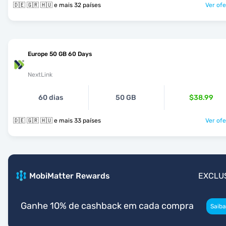
🇩🇪 🇬🇷 🇭🇺 e mais 32 países
Ver ofe
Europe 50 GB 60 Days
NextLink
60 dias
50 GB
$38.99
🇩🇪 🇬🇷 🇭🇺 e mais 33 países
Ver ofe
MobiMatter Rewards
EXCLU
Ganhe 10% de cashback em cada compra
Saiba