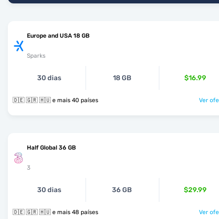
Europe and USA 18 GB
Sparks
30 dias
18 GB
$16.99
🇩🇪 🇬🇷 🇭🇺 e mais 40 países
Ver ofe
Half Global 36 GB
3
30 dias
36 GB
$29.99
🇩🇪 🇬🇷 🇭🇺 e mais 48 países
Ver ofe