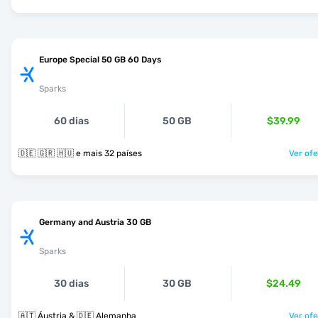
Europe Special 50 GB 60 Days
Sparks
60 dias
50 GB
$39.99
🇩🇪 🇬🇷 🇭🇺 e mais 32 países
Ver ofe
Germany and Austria 30 GB
Sparks
30 dias
30 GB
$24.49
🇦🇹 Áustria & 🇩🇪 Alemanha
Ver ofe