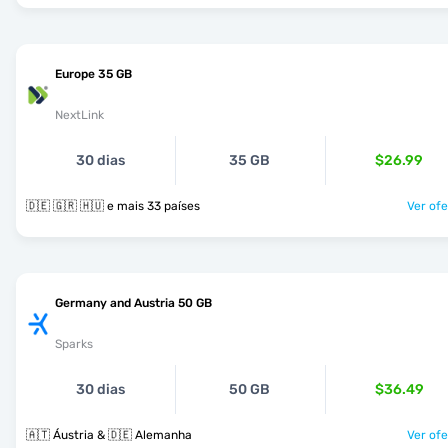
Europe 35 GB
NextLink
30 dias
35 GB
$26.99
🇩🇪 🇬🇷 🇭🇺 e mais 33 países
Ver ofe
Germany and Austria 50 GB
Sparks
30 dias
50 GB
$36.49
🇦🇹 Áustria & 🇩🇪 Alemanha
Ver ofe