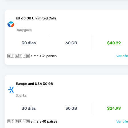
EU 60 GB Unlimited Calls
Bouygues
30 dias
60 GB
$40.99
🇩🇪 🇬🇷 🇭🇺 e mais 31 países
Ver ofe
Europe and USA 30 GB
Sparks
30 dias
30 GB
$24.99
🇩🇪 🇬🇷 🇭🇺 e mais 40 países
Ver ofe