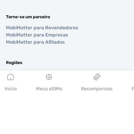
Torne-se um parceiro
MobiMatter para Revendedores
MobiMatter para Empresas
MobiMatter para Afiliados
Regiões
eSIM para Europa
eSIM para Ásia
eSIM para Américas
Início
Meus eSIMs
Recompensas
P
eSIM para Oriente Médio
eSIM para Oceania
eSIM para África
Países