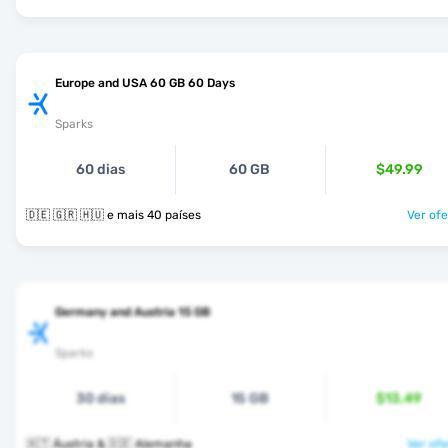
Europe and USA 60 GB 60 Days
Sparks
60 dias
60 GB
$49.99
🇩🇪 🇬🇷 🇭🇺 e mais 40 países
Ver ofe
Germany and Austria 15 GB
Sparks
30 dias
15 GB
$13.49
🇦🇹 Áustria & 🇩🇪 Alemanha
Ver ofe