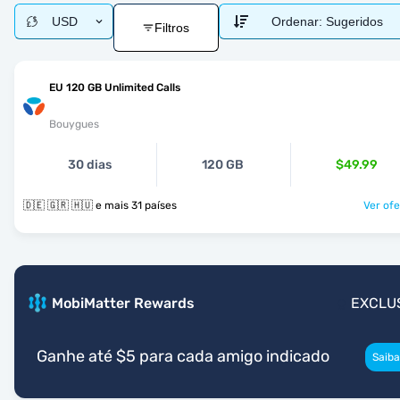
USD
Ordenar:
Sugeridos
Filtros
EU 120 GB Unlimited Calls
Bouygues
30 dias
120 GB
$49.99
🇩🇪 🇬🇷 🇭🇺 e mais 31 países
Ver ofe
MobiMatter Rewards
EXCLU
Ganhe até $5 para cada amigo indicado
Saiba