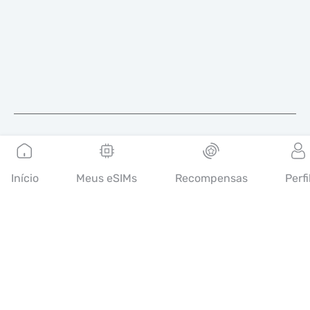
Português
Início
Meus eSIMs
Recompensas
Perfi
A Mobimatter é um canal digital de serviços de
telecomunicações, que permite aos consumidores encontrar e
comprar as melhores ofertas de eSIM do mundo.
14th floor, Al Sarab Tower, Abu Dhabi Global Market Square,
Al Maryah Island, Abu Dhabi, United Arab Emirates
Links rápidos