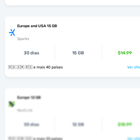
Europe and USA 15 GB
Sparks
30 dias
15 GB
$14.99
🇷🇴 🇸🇲 🇷🇸 e mais 40 países
Ver ofe
Europe 12 GB
NextLink
30 dias
12 GB
$10.99
🇷🇴 🇸🇲 🇸🇰 e mais 33 países
Ver ofe