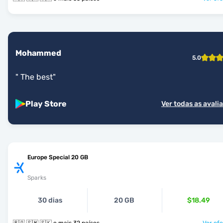
Mohammed
5.0
"
The best
"
Play Store
Ver todas as avali
Europe Special 20 GB
Sparks
30 dias
20 GB
$18.49