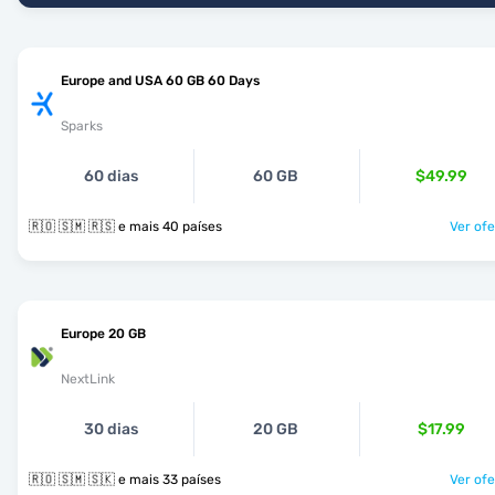
Europe and USA 60 GB 60 Days
Sparks
60 dias
60 GB
$49.99
🇷🇴 🇸🇲 🇷🇸 e mais 40 países
Ver ofe
Europe 20 GB
NextLink
30 dias
20 GB
$17.99
🇷🇴 🇸🇲 🇸🇰 e mais 33 países
Ver ofe