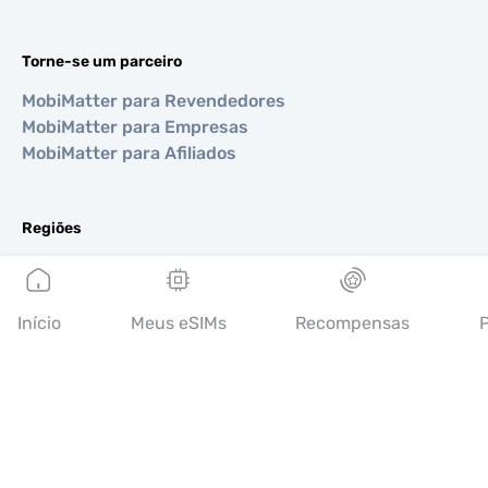
Torne-se um parceiro
MobiMatter para Revendedores
MobiMatter para Empresas
MobiMatter para Afiliados
Regiões
eSIM para Europa
eSIM para Ásia
eSIM para Américas
Início
Meus eSIMs
Recompensas
P
eSIM para Oriente Médio
eSIM para Oceania
eSIM para África
Países