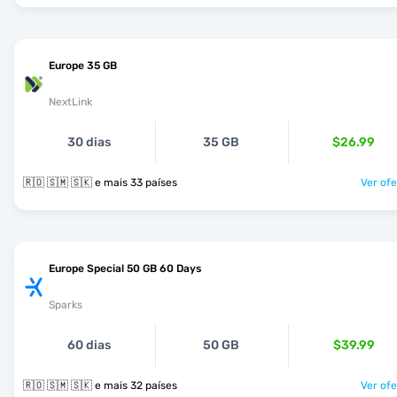
Europe 35 GB
NextLink
30 dias
35 GB
$26.99
🇷🇴 🇸🇲 🇸🇰 e mais 33 países
Ver ofe
Europe Special 50 GB 60 Days
Sparks
60 dias
50 GB
$39.99
🇷🇴 🇸🇲 🇸🇰 e mais 32 países
Ver ofe