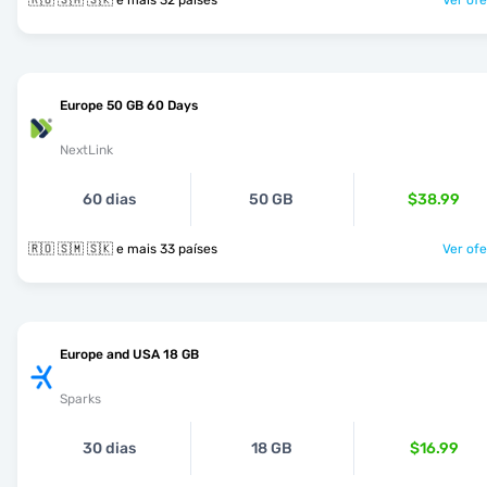
🇷🇴 🇸🇲 🇸🇰 e mais 32 países
Ver ofe
Europe 50 GB 60 Days
NextLink
60 dias
50 GB
$38.99
🇷🇴 🇸🇲 🇸🇰 e mais 33 países
Ver ofe
Europe and USA 18 GB
Sparks
30 dias
18 GB
$16.99