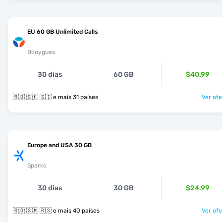
EU 60 GB Unlimited Calls
Bouygues
30 dias
60 GB
$40.99
🇷🇴 🇸🇰 🇸🇮 e mais 31 países
Ver ofe
Europe and USA 30 GB
Sparks
30 dias
30 GB
$24.99
🇷🇴 🇸🇲 🇷🇸 e mais 40 países
Ver ofe