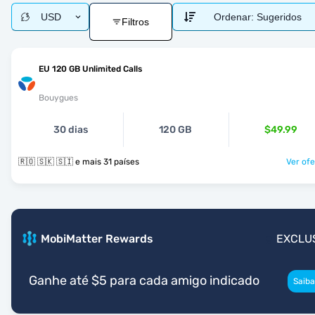
USD
Ordenar:
Sugeridos
Filtros
EU 120 GB Unlimited Calls
Bouygues
30 dias
120 GB
$49.99
🇷🇴 🇸🇰 🇸🇮 e mais 31 países
Ver ofe
MobiMatter Rewards
EXCLU
Ganhe até $5 para cada amigo indicado
Saiba