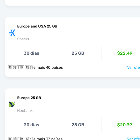
Europe and USA 25 GB
Sparks
30 dias
25 GB
$22.49
🇷🇴 🇸🇲 🇷🇸 e mais 40 países
Ver ofe
Europe 25 GB
NextLink
30 dias
25 GB
$20.99
🇷🇴 🇸🇲 🇸🇰 e mais 33 países
Ver ofe