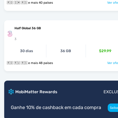
🇷🇴 🇸🇲 🇷🇸 e mais 40 países
Ver ofe
Half Global 36 GB
3
30 dias
36 GB
$29.99
🇷🇴 🇷🇺 🇷🇸 e mais 48 países
Ver ofe
MobiMatter Rewards
EXCLU
Ganhe 10% de cashback em cada compra
Saiba