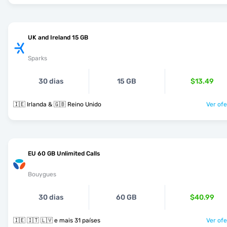
UK and Ireland 15 GB
Sparks
30 dias
15 GB
$13.49
🇮🇪 Irlanda & 🇬🇧 Reino Unido
Ver ofe
EU 60 GB Unlimited Calls
Bouygues
30 dias
60 GB
$40.99
🇮🇪 🇮🇹 🇱🇻 e mais 31 países
Ver ofe