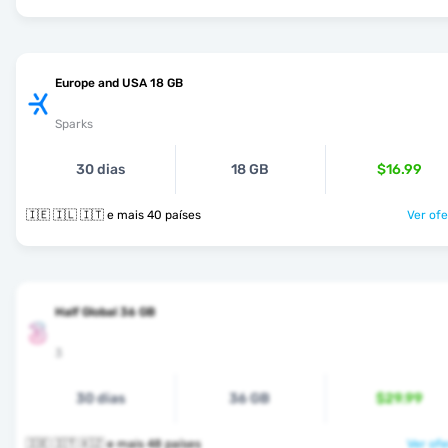
Europe and USA 18 GB
Sparks
30 dias
18 GB
$16.99
🇮🇪 🇮🇱 🇮🇹 e mais 40 países
Ver ofe
Half Global 36 GB
3
30 dias
36 GB
$29.99
🇮🇪 🇮🇹 🇰🇿 e mais 48 países
Ver ofe