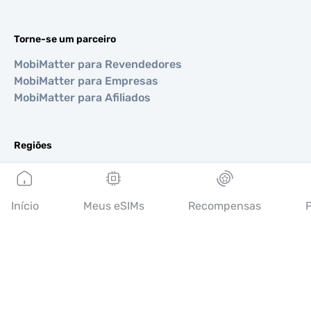
Torne-se um parceiro
MobiMatter para Revendedores
MobiMatter para Empresas
MobiMatter para Afiliados
Regiões
eSIM para Europa
eSIM para Ásia
eSIM para Américas
Início
Meus eSIMs
Recompensas
P
eSIM para Oriente Médio
eSIM para Oceania
eSIM para África
Países