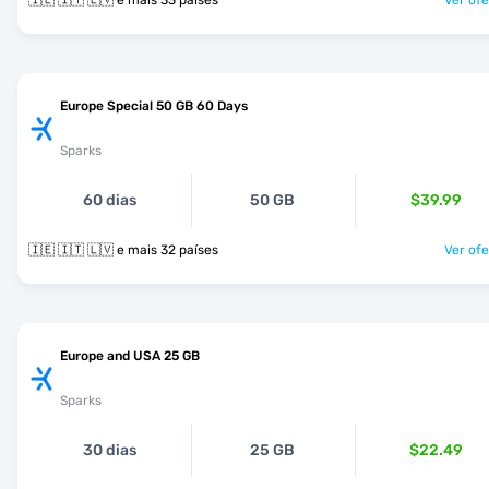
🇮🇪 🇮🇹 🇱🇻 e mais 33 países
Ver ofe
Europe Special 50 GB 60 Days
Sparks
60 dias
50 GB
$39.99
🇮🇪 🇮🇹 🇱🇻 e mais 32 países
Ver ofe
Europe and USA 25 GB
Sparks
30 dias
25 GB
$22.49