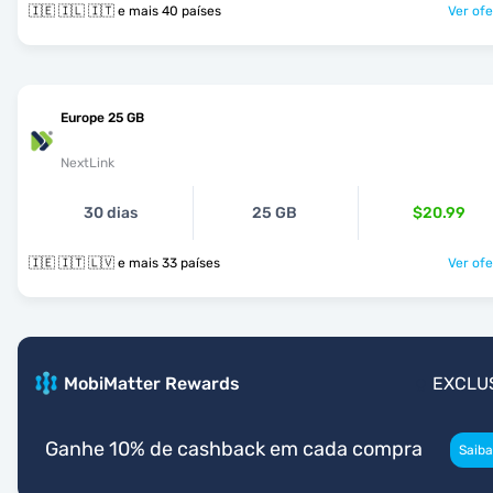
🇮🇪 🇮🇱 🇮🇹 e mais 40 países
Ver ofe
Europe 25 GB
NextLink
30 dias
25 GB
$20.99
🇮🇪 🇮🇹 🇱🇻 e mais 33 países
Ver ofe
MobiMatter Rewards
EXCLU
Ganhe 10% de cashback em cada compra
Saiba