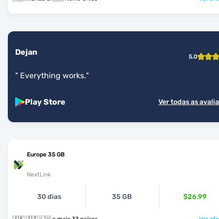
Dejan
5.0
"
Everything works.
"
Play Store
Ver todas as avali
Europe 35 GB
NextLink
30 dias
35 GB
$26.99