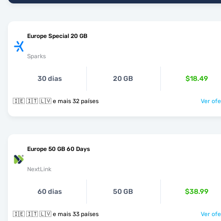
Europe Special 20 GB
Sparks
30 dias
20 GB
$18.49
🇮🇪 🇮🇹 🇱🇻 e mais 32 países
Ver ofe
Europe 50 GB 60 Days
NextLink
60 dias
50 GB
$38.99
🇮🇪 🇮🇹 🇱🇻 e mais 33 países
Ver ofe