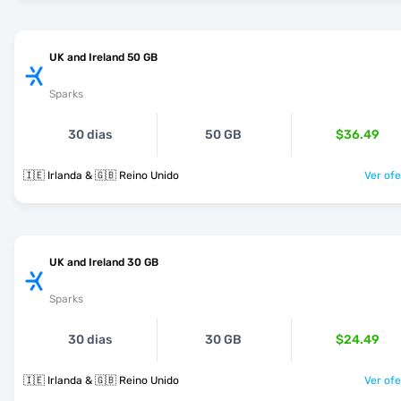
UK and Ireland 50 GB
Sparks
30 dias
50 GB
$36.49
🇮🇪 Irlanda & 🇬🇧 Reino Unido
Ver ofe
UK and Ireland 30 GB
Sparks
30 dias
30 GB
$24.49
🇮🇪 Irlanda & 🇬🇧 Reino Unido
Ver ofe