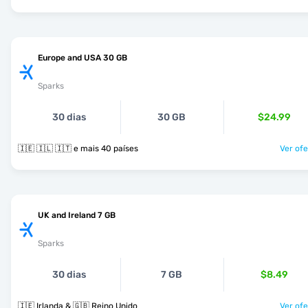
Europe and USA 30 GB
Sparks
30 dias
30 GB
$24.99
🇮🇪 🇮🇱 🇮🇹 e mais 40 países
Ver ofe
UK and Ireland 7 GB
Sparks
30 dias
7 GB
$8.49
🇮🇪 Irlanda & 🇬🇧 Reino Unido
Ver ofe