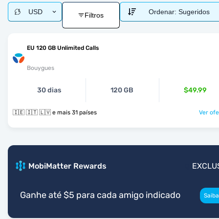
USD
Ordenar:
Sugeridos
Filtros
EU 120 GB Unlimited Calls
Bouygues
30 dias
120 GB
$49.99
🇮🇪 🇮🇹 🇱🇻 e mais 31 países
Ver ofe
MobiMatter Rewards
EXCLU
Ganhe até $5 para cada amigo indicado
Saiba